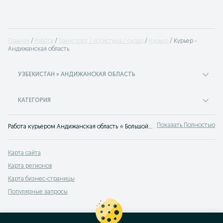
Главная
Работа
Транспорт / логистика / склад
Курьер
Курьер -
Андижанская область
УЗБЕКИСТАН » АНДИЖАНСКАЯ ОБЛАСТЬ
КАТЕГОРИЯ
Показать Полностью
Работа курьером Андижанская область ⭐ Большой выбор вакансий курьера ✔️ подработка ✔️на личном авто ✔️ в службе доставки ⮞⮞ OLX.uz Андижанская область
Карта сайта
Карта регионов
Карта бизнес-страницы
Популярные запросы