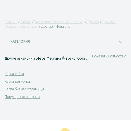
Главная
Работа
Транспорт / логистика / склад
Другое
Другое -
Ферганская область
Другое - Фергана
КАТЕГОРИЯ
Показать Полностью
Другие вакансии в сфере Фергана ☝ транспорта ✔️ логистики ⛺ склад ⭐ Быстро найти работу ⮞⮞ OLX.uz Фергана
Карта сайта
Карта регионов
Карта бизнес-страницы
Популярные запросы