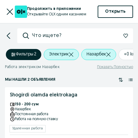
Продолжить в приложении
Открыть
Открывайте OLX одним касанием
Что ищете?
Фильтры
·
2
Электрик
Назарбек
+0 km
Работа электриком Назарбек
Показать Полностью
МЫ НАШЛИ 2 ОБЪЯВЛЕНИЯ
Shogirdi olamda elektrokaga
150 - 200 сум
Назарбек
Постоянная работа
Работа на полную ставку
Удалённая работа