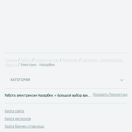
Главная
Работа
Строительство
Электрик
Электрик - Ташкентская
область
Электрик - Назарбек
КАТЕГОРИЯ
Показать Полностью
Работа электриком Назарбек ⭐ Большой выбор вакансий электрика ✔️ без опыта ✔️ инженером-электриком✔️ дежурным электриком ⮞⮞ OLX.uz Назарбек
Карта сайта
Карта регионов
Карта бизнес-страницы