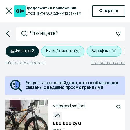
Продолжить в приложении
Открыть
Открывайте OLX одним касанием
Что ищете?
Фильтры
·
2
Няня / сиделка
Зарафшан
Работа няней Зарафшан
Показать Полностью
Результатов не найдено, но эти объявления
связаны с недавно просмотренными:
Velosiped sotiladi
Б/у
600 000 сум