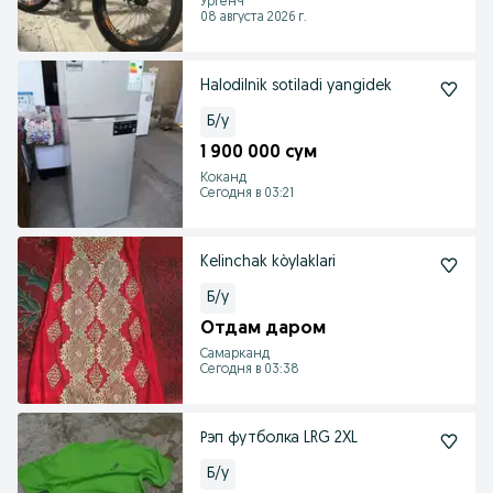
Ургенч
08 августа 2026 г.
Halodilnik sotiladi yangidek
Б/у
1 900 000 сум
Коканд
Сегодня в 03:21
Kelinchak kòylaklari
Б/у
Отдам даром
Самарканд
Сегодня в 03:38
Рэп футболка LRG 2XL
Б/у