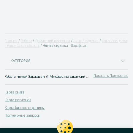
Главная
Работа
Домашний персонал
Няня / сиделка
Няня / сиделка
- Навоийская область
Няня / сиделка - Зарафшан
КАТЕГОРИЯ
Показать Полностью
Работа няней Зарафшан ✌ Множество вакансий ✔️ приходящей няни ✔️ няни с проживанием ✔️ в детский сад ⭐ Все предложения агентств и частных лиц ⮞⮞ OLX.uz
Карта сайта
Карта регионов
Карта бизнес-страницы
Популярные запросы