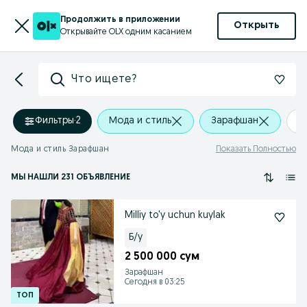
Продолжить в приложении
Открыть
Открывайте OLX одним касанием
Что ищете?
Фильтры
·
2
Мода и стиль
Зарафшан
+
Мода и стиль Зарафшан
Показать Полностью
МЫ НАШЛИ 231 ОБЪЯВЛЕНИЕ
Milliy to'y uchun kuylak
Б/у
2 500 000 сум
Зарафшан
Сегодня в 03:25