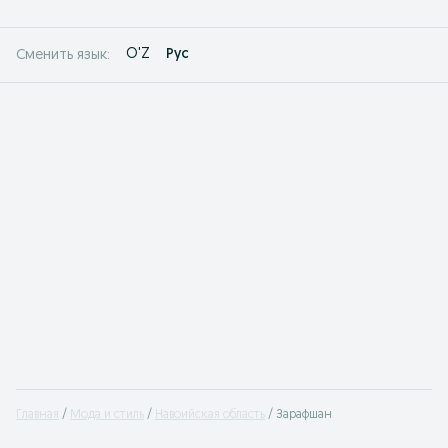
O'Z
Рус
Сменить язык:
Главная
Мода и стиль
Навоийская область
Зарафшан