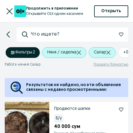
Продолжить в приложении
Открыть
Открывайте OLX одним касанием
Что ищете?
Фильтры
·
2
Няня / сиделка
Салар
+0 k
Работа няней Салар
Показать Полностью
Результатов не найдено, но эти объявления
связаны с недавно просмотренными:
Продаются шапки.
Б/у
40 000 сум