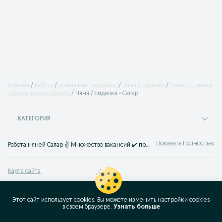
Главная
Работа
Домашний персонал
Няня / сиделка
Няня / сиделка
- Ташкентская область
Няня / сиделка - Салар
КАТЕГОРИЯ
Показать Полностью
Работа няней Салар ✌ Множество вакансий ✔️ приходящей няни ✔️ няни с проживанием ✔️ в детский сад ⭐ Все предложения агентств и частных лиц ⮞⮞ OLX.uz
Карта сайта
Карта регионов
Карта бизнес-страницы
Этот сайт использует cookies. Вы можете изменить настройки cookies
в своeм браузере.
Узнать больше
Популярные запросы