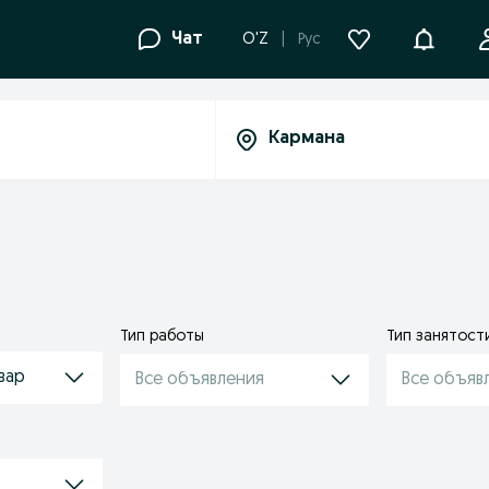
Уведомле
Чат
O'Z
Рус
Тип работы
Тип занятост
вар
Все объявления
Все объяв