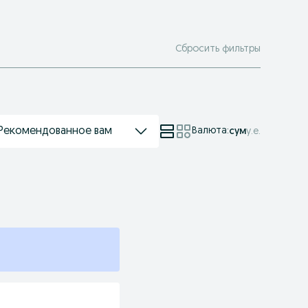
Сбросить фильтры
Рекомендованное вам
Валюта
:
сум
у.е.