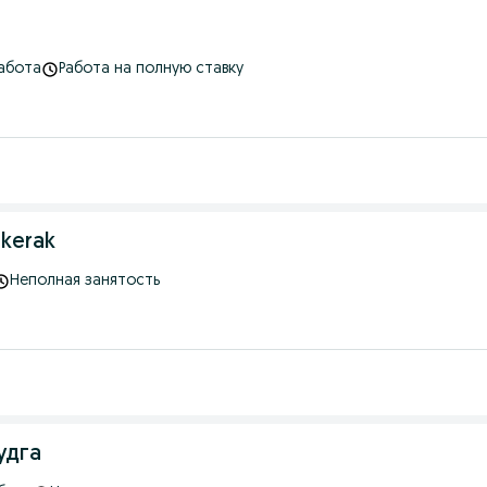
абота
Работа на полную ставку
 kerak
Неполная занятость
удга