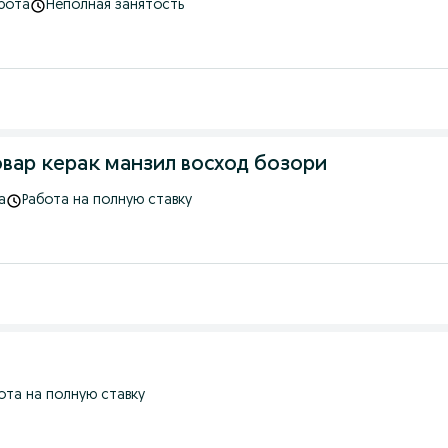
бота
Неполная занятость
вар керак манзил восход бозори
а
Работа на полную ставку
ота на полную ставку