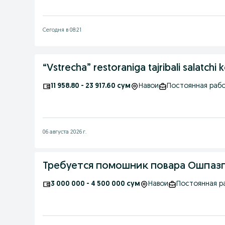
Сегодня в 08:21
“Vstrecha” restoraniga tajribali salatchi 
11 958.80 - 23 917.60 сум
Навои
Постоянная раб
06 августа 2026 г.
Требуется помошник повара Ошпазг
3 000 000 - 4 500 000 сум
Навои
Постоянная р