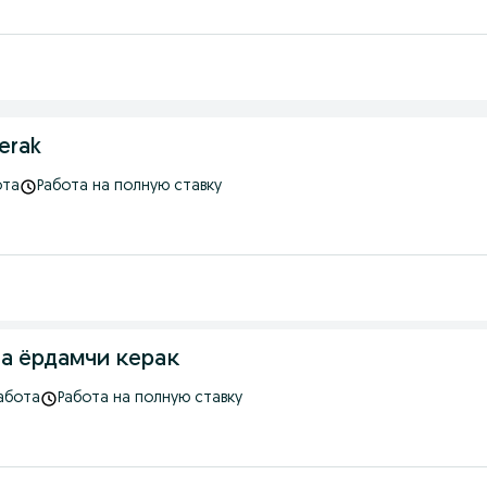
kerak
ота
Работа на полную ставку
а ёрдамчи керак
абота
Работа на полную ставку