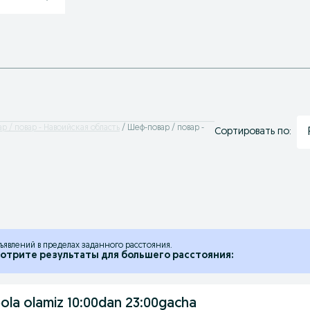
р / повар - Навоийская область
Шеф-повар / повар -
Сортировать по:
ъявлений в пределах заданного расстояния.
отрите результаты для большего расстояния:
bola olamiz 10:00dan 23:00gacha