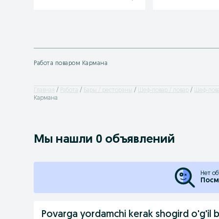
Работа поваром Кармана
Главная
Работа
Бары / рестораны
Шеф-повар / повар
Шеф-пова
Кармана
Мы нашли 0 объявлений
Нет об
Посм
Povarga yordamchi kerak shogird o'g'il 