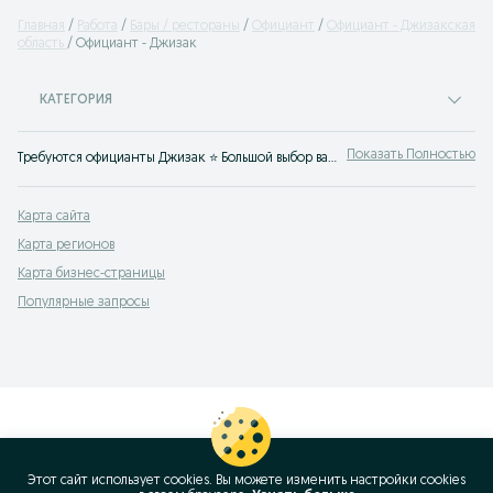
Главная
Работа
Бары / рестораны
Официант
Официант - Джизакская
область
Официант - Джизак
КАТЕГОРИЯ
Показать Полностью
Требуются официанты Джизак ⭐ Большой выбор вакансий официантов ✔️ в ночную смену ✔️ на банкеты ✔️ для студентов ⮞⮞ OLX.uz!
Карта сайта
Карта регионов
Карта бизнес-страницы
Популярные запросы
Этот сайт использует cookies. Вы можете изменить настройки cookies