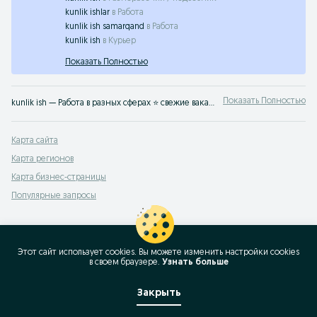
kunlik ishlar
в
Работа
kunlik ish samarqand
в
Работа
kunlik ish
в
Курьер
Показать Полностью
Показать Полностью
kunlik ish — Работа в разных сферах ⭐ свежие вакансии для специалистов и новичков ⚡ высокая оплата ✔️ прямые работодатели Андижанская область на OLX.uz
Карта сайта
Карта регионов
Карта бизнес-страницы
Популярные запросы
Этот сайт использует cookies. Вы можете изменить настройки cookies
в своeм браузере.
Узнать больше
Закрыть