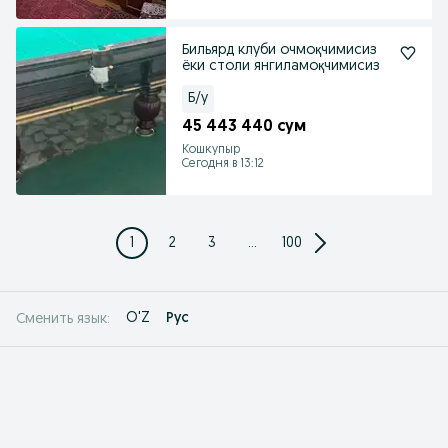
Бильярд клуби очмоқчимисиз
ёки столи янгиламоқчимисиз
Б/у
45 443 440 сум
Кошкупыр
Сегодня в 13:12
1
2
3
...
100
O'Z
Рус
Сменить язык: