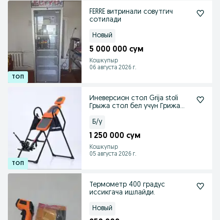
FERRE витринали совутгич
сотилади
Новый
5 000 000 сум
Кошкупыр
06 августа 2026 г.
Иневерсион стол Grija stoli
Грыжа стол бел учун Грижа
столи
Б/у
1 250 000 сум
Кошкупыр
05 августа 2026 г.
Термометр 400 градус
иссикгача ишлайди.
Новый