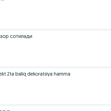
изор сотилади
kt 2ta baliq dekoratsiya hamma