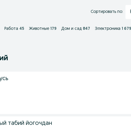
Сортировать по:
Работа
45
Животные
179
Дом и сад
847
Электроника
1 67
ний
усь
ый табий йогочдан