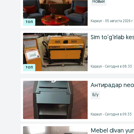
Новый
Караул - 05 августа 2026 г.
Sim to’g’irlab k
Караул - Сегодня в 08:33
Антирадар neol
Б/у
Караул - Сегодня в 09:33
Mebel divan yu