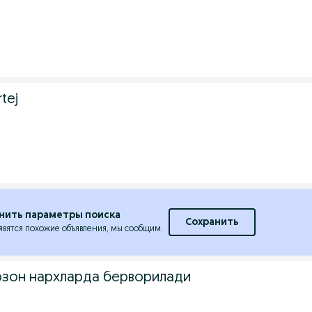
rtej
нить параметры поиска
Сохранить
явятся похожие объявления, мы сообщим.
рзон нархларда берворилади