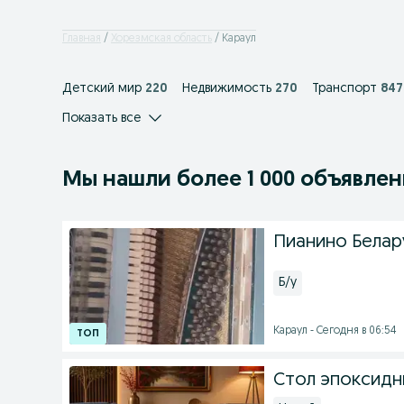
Главная
Хорезмская область
Караул
Детский мир
220
Недвижимость
270
Транспорт
847
Показать все
Мы нашли
более
1 000 объявле
Пианино Белар
Б/у
Караул - Сегодня в 06:54
Стол эпоксидн