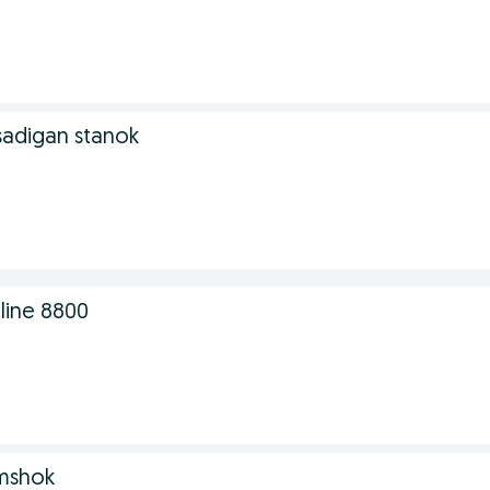
esadigan stanok
ine 8800
mshok