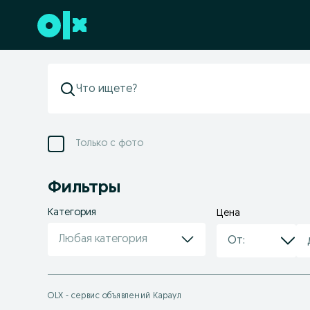
Перейти к нижнему колонтитулу
Только с фото
Фильтры
Категория
Цена
Любая категория
OLX - сервис объявлений Караул