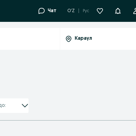
Уведомле
Чат
O'Z
Рус