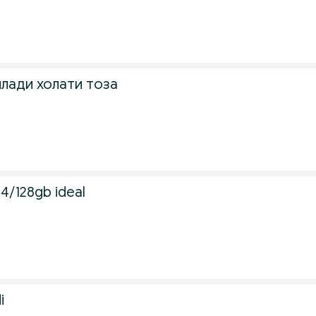
лади холати тоза
4/128gb ideal
i