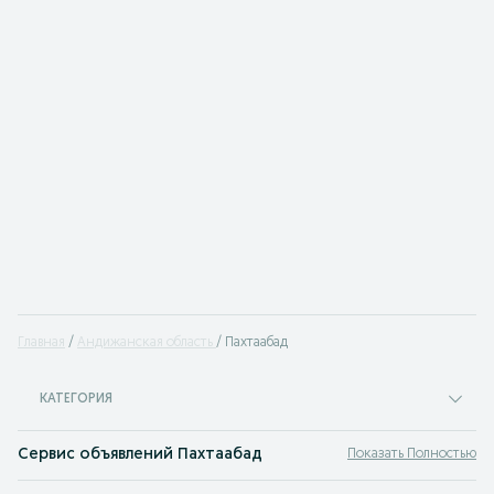
Главная
Андижанская область
Пахтаабад
КАТЕГОРИЯ
Сервис объявлений Пахтаабад
Показать Полностью
Объявления в Пахтаабад на OLX.uz, раньше Torg.uz - на нашей интернет-пл