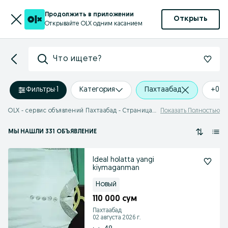
Продолжить в приложении
Открыть
Открывайте OLX одним касанием
Что ищете?
Фильтры
·
1
Категория
Пахтаабад
+0 k
OLX - сервис объявлений Пахтаабад - Страница 7
Показать Полностью
МЫ НАШЛИ 331 ОБЪЯВЛЕНИЕ
Ideal holatta yangi
kiymaganman
Новый
110 000 сум
Пахтаабад
02 августа 2026 г.