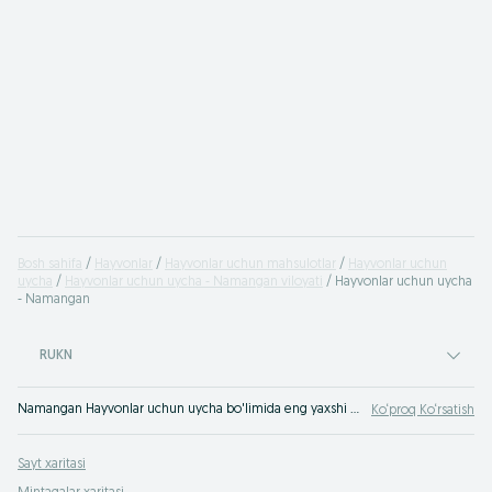
Bosh sahifa
Hayvonlar
Hayvonlar uchun mahsulotlar
Hayvonlar uchun
uycha
Hayvonlar uchun uycha - Namangan viloyati
Hayvonlar uchun uycha
- Namangan
RUKN
Namangan Hayvonlar uchun uycha bo'limida eng yaxshi takliflar. OLXda hamyonbop narxlarda mahsulot va xizmatlarning katta tanlovi! OLX.uz da ko'plab takliflar!
Ko‘proq Ko‘rsatish
Sayt xaritasi