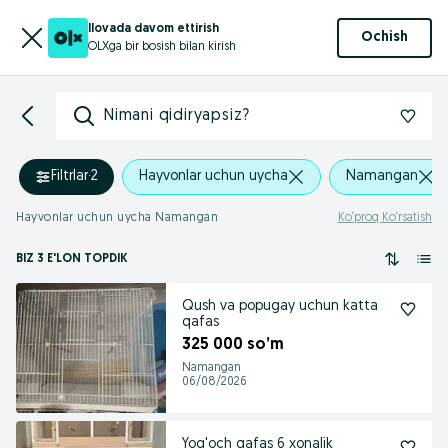
Ilovada davom ettirish
Ochish
OLXga bir bosish bilan kirish
Nimani qidiryapsiz?
Filtrlar
·
2
Hayvonlar uchun uycha
Namangan
Hayvonlar uchun uycha Namangan
Ko‘proq Ko‘rsatish
BIZ 3 E'LON TOPDIK
Qush va popugay uchun katta
qafas
325 000 so’m
Namangan
06/08/2026
Yog'och qafas 6 xonalik