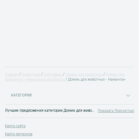
Главная
Животные
Зоотовары
Домик для животных
Домик для
животных - Наманганская область
Домик для животных - Наманган
КАТЕГОРИЯ
Лучшие предложения категории Домик для животных Наманган. Большой выбор товаров и услуг по выгодным ценам на OLX! Множество предложений на OLX.uz!
Показать Полностью
Карта сайта
Карта регионов