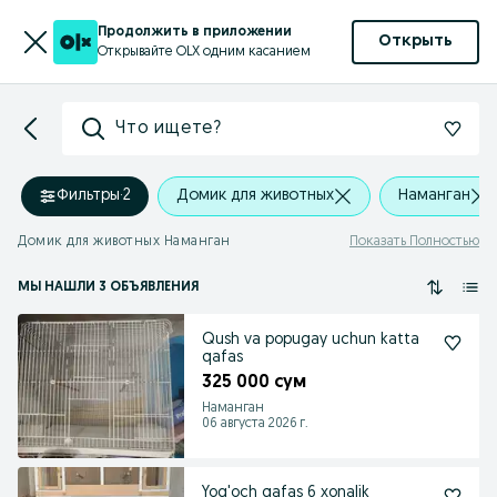
Продолжить в приложении
Открыть
Открывайте OLX одним касанием
Что ищете?
Фильтры
·
2
Домик для животных
Наманган
Домик для животных Наманган
Показать Полностью
МЫ НАШЛИ 3 ОБЪЯВЛЕНИЯ
Qush va popugay uchun katta
qafas
325 000 сум
Наманган
06 августа 2026 г.
Yog'och qafas 6 xonalik