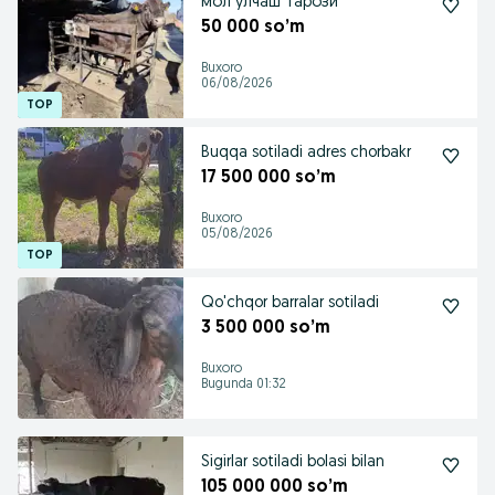
мол улчаш тарози
50 000 so’m
Buxoro
06/08/2026
Buqqa sotiladi adres chorbakr
17 500 000 so’m
Buxoro
05/08/2026
Qo'chqor barralar sotiladi
3 500 000 so’m
Buxoro
Bugunda 01:32
Sigirlar sotiladi bolasi bilan
105 000 000 so’m