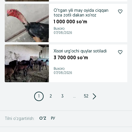
O'tgan yili may oyida ciqqan
toza zotli dakan xo'roz
1 000 000 so’m
Buxoro
07/08/2026
Xisori urg'ochi quylar sotiladi
3 700 000 so’m
Buxoro
07/08/2026
1
2
3
...
52
O'Z
РУ
Tilni o'zgartirish: