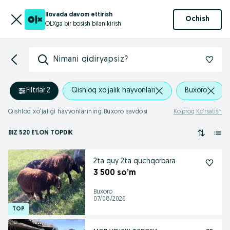
Ilovada davom ettirish
Ochish
OLXga bir bosish bilan kirish
Nimani qidiryapsiz?
Filtrlar
·
2
Qishloq xo'jalik hayvonlari
Buxoro
Qishloq xo‘jaligi hayvonlarining Buxoro savdosi
Ko‘proq Ko‘rsatish
BIZ 520 E'LON TOPDIK
2ta quy 2ta quchqorbara
3 500 so’m
Buxoro
07/08/2026