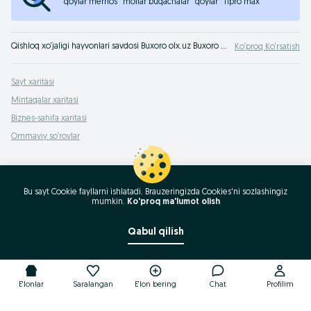
qoylar mernos
mollar buqachalar
qoylar
11pro max
Qishloq xo‘jaligi hayvonlari savdosi Buxoro olx.uz Buxoro e‘lonlar taxtasida. Qishloq xo‘jaligi hayvonlari qimmat bo‘lmagan narxda olx.uz orqali xarid qiling!
Ko‘proq Ko‘rsatish
Sayt xaritasi
Mintaqalar xaritasi
Biznes-sahifa xaritasi
Ommaviy so‘rovlar
Bu sayt Cookie fayllarni ishlatadi. Brauzeringizda Cookies'ni sozlashingiz
mumkin.
Ko'proq ma'lumot olish
Qabul qilish
E'lonlar
Saralangan
E'lon bering
Chat
Profilim