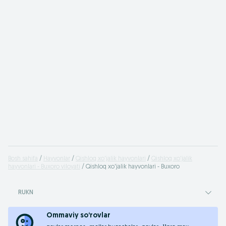
Bosh sahifa
Hayvonlar
Qishloq xo'jalik hayvonlari
Qishloq xo'jalik
hayvonlari - Buxoro viloyati
Qishloq xo'jalik hayvonlari - Buxoro
RUKN
Ommaviy so‘rovlar