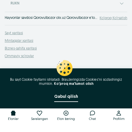
RUKN
Hayvonlar savdosi Qorovulbozor olx.uz Qorovulbozor e‘lonlar taxtasida. Yangi do‘st ortir! Uy hayvonini olx.uzda xarid qil!
Ko‘proq Ko‘rsatish
Sayt xaritasi
Mintaqalar xaritasi
Biznes-sahifa xaritasi
Ommaviy so‘rovlar
Bu sayt Cookie fayllarni ishlatadi. Brauzeringizda Cookies'ni sozlashingiz
mumkin.
Ko'proq ma'lumot olish
Qabul qilish
E'lonlar
Saralangan
E'lon bering
Chat
Profilim