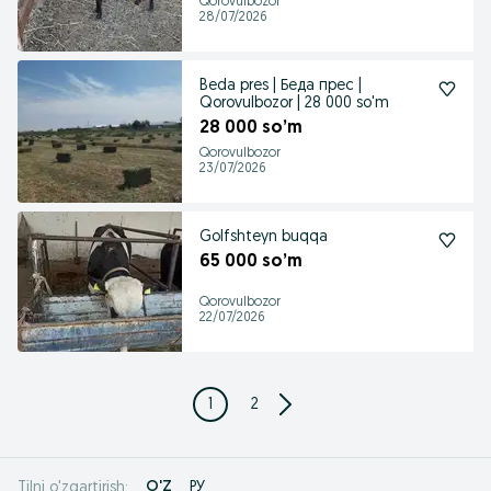
Qorovulbozor
28/07/2026
Beda pres | Беда прес |
Qorovulbozor | 28 000 so'm
28 000 so’m
Qorovulbozor
23/07/2026
Golfshteyn buqqa
65 000 so’m
Qorovulbozor
22/07/2026
1
2
O'Z
РУ
Tilni o'zgartirish: