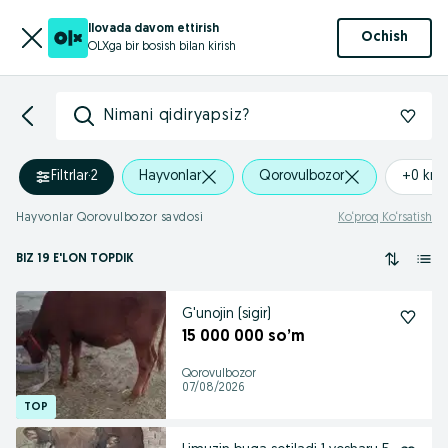
Ilovada davom ettirish
Ochish
OLXga bir bosish bilan kirish
Nimani qidiryapsiz?
Filtrlar
·
2
Hayvonlar
Qorovulbozor
+0 km
Hayvonlar Qorovulbozor savdosi
Ko‘proq Ko‘rsatish
BIZ 19 E'LON TOPDIK
G'unojin (sigir)
15 000 000 so’m
Qorovulbozor
07/08/2026