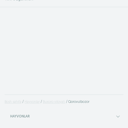
Bosh sahifa
Hayvonlar
Buxoro viloyati
Qorovulbozor
HAYVONLAR