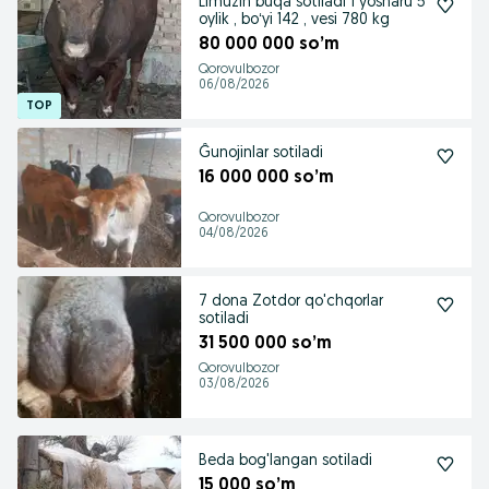
Limuzin buqa sotiladi 1 yosharu 5
oylik , boʻyi 142 , vesi 780 kg
80 000 000 so’m
Qorovulbozor
06/08/2026
Ĝunojinlar sotiladi
16 000 000 so’m
Qorovulbozor
04/08/2026
7 dona Zotdor qo'chqorlar
sotiladi
31 500 000 so’m
Qorovulbozor
03/08/2026
Beda bog'langan sotiladi
15 000 so’m