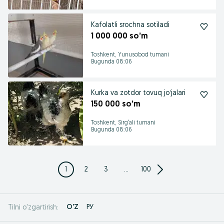
Kafolatli srochna sotiladi
1 000 000 so’m
Toshkent, Yunusobod tumani
Bugunda 08:06
Kurka va zotdor tovuq joʻjalari
150 000 so’m
Toshkent, Sirg‘ali tumani
Bugunda 08:06
1
2
3
...
100
O'Z
РУ
Tilni o'zgartirish: