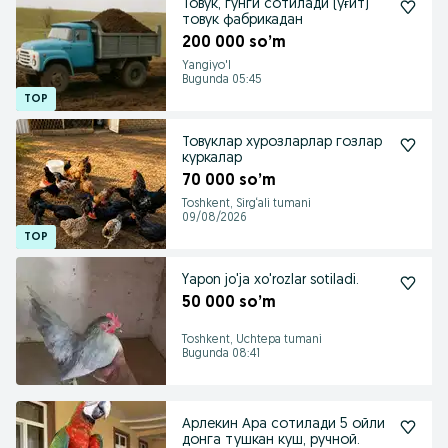
Товук, гунги сотилади (ўғит)
товук фабрикадан
200 000 so’m
Yangiyo'l
Bugunda 05:45
Товуклар хурозларлар гозлар
куркалар
70 000 so’m
Toshkent, Sirg‘ali tumani
09/08/2026
Yapon jo'ja xo'rozlar sotiladi.
50 000 so’m
Toshkent, Uchtepa tumani
Bugunda 08:41
Арлекин Ара сотилади 5 ойли
донга тушкан куш, ручной.