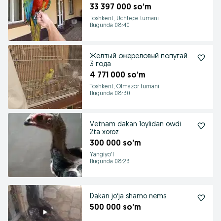
33 397 000 so’m
Toshkent, Uchtepa tumani
Bugunda 08:40
Желтый ожереловый попугай.
3 года
4 771 000 so’m
Toshkent, Olmazor tumani
Bugunda 08:30
Vetnam dakan 1oylidan owdi
2ta xoroz
300 000 so’m
Yangiyo'l
Bugunda 08:23
Dakan joʻja shamo nems
500 000 so’m