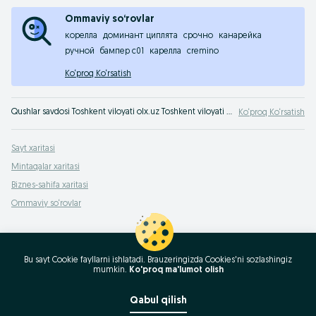
Ommaviy so‘rovlar
корелла
доминант циплята
срочно
канарейка
ручной
бампер c01
карелла
cremino
Ko‘proq Ko‘rsatish
Qushlar savdosi Toshkent viloyati olx.uz Toshkent viloyati e‘lonlar taxtasida. Polaponlarni olx.uz orqali xarid qiling!
Ko‘proq Ko‘rsatish
Sayt xaritasi
Mintaqalar xaritasi
Biznes-sahifa xaritasi
Ommaviy so‘rovlar
Bu sayt Cookie fayllarni ishlatadi. Brauzeringizda Cookies'ni sozlashingiz
mumkin.
Ko'proq ma'lumot olish
Qabul qilish