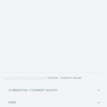
Bosh sahifa
Hayvonlar
Qushlar
Qushlar - Toshkent viloyati
OʻZBEKISTON » TOSHKENT VILOYATI
RUKN