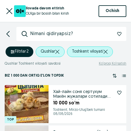
Ilovada davom ettirish
Ochish
OLXga bir bosish bilan kirish
Nimani qidiryapsiz?
Filtrlar
·
2
Qushlar
Toshkent viloyati
Qushlar Toshkent viloyati savdosi
Ko‘proq Ko‘rsatish
BIZ 1 000
DAN ORTIQ
E'LON TOPDIK
Хай-лайн соня сертухум
Макён жужалари сотилади.
Цыплята Jojalar
10 000 so’m
Toshkent, Mirzo-Ulug‘bek tumani
08/08/2026