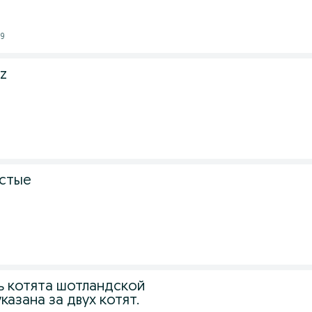
09
iz
истые
ь котята шотландской
казана за двух котят.