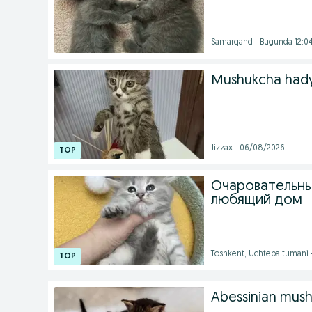
Samarqand - Bugunda 12:0
Mushukcha had
Jizzax - 06/08/2026
Очаровательны
любящий дом
Toshkent, Uchtepa tumani 
Abessinian mush