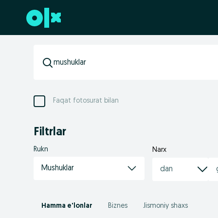
Futerga oʻtish
Faqat fotosurat bilan
Filtrlar
Rukn
Narx
Mushuklar
Hamma e'lonlar
Biznes
Jismoniy shaxs