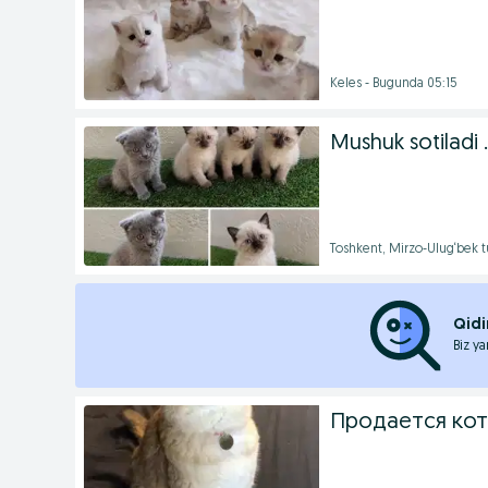
Keles - Bugunda 05:15
Mushuk sotiladi .
Toshkent, Mirzo-Ulug‘bek 
Qidi
Biz ya
Продается кот 