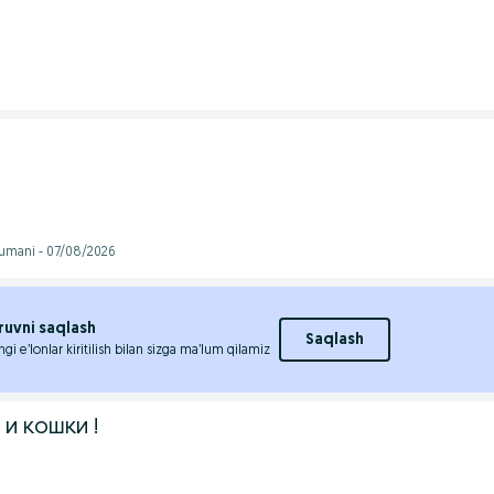
tumani - 07/08/2026
ruvni saqlash
Saqlash
ngi e’lonlar kiritilish bilan sizga ma’lum qilamiz
и кошки !