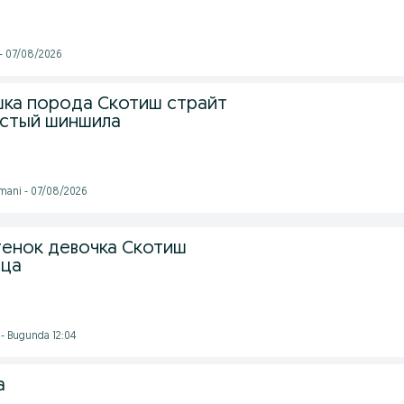
- 07/08/2026
ка порода Скотиш страйт
истый шиншила
mani - 07/08/2026
енок девочка Скотиш
яца
 - Bugunda 12:04
a