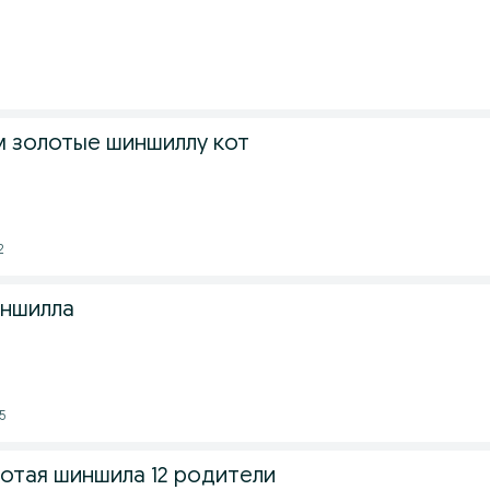
 золотые шиншиллу кот
2
иншилла
5
отая шиншила 12 родители