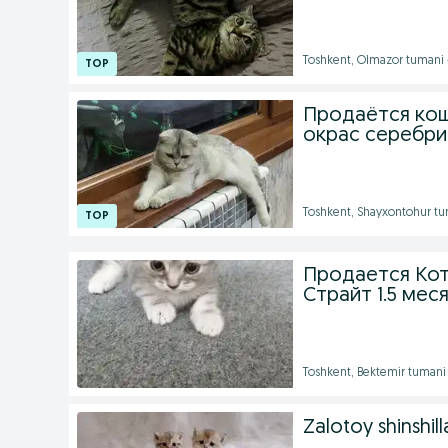
Toshkent, Olmazor tumani 
Продаётся кош
окрас серебр
Toshkent, Shayxontohur tu
Продается Кот
Страйт 1.5 мес
Toshkent, Bektemir tumani
Zalotoy shinshill