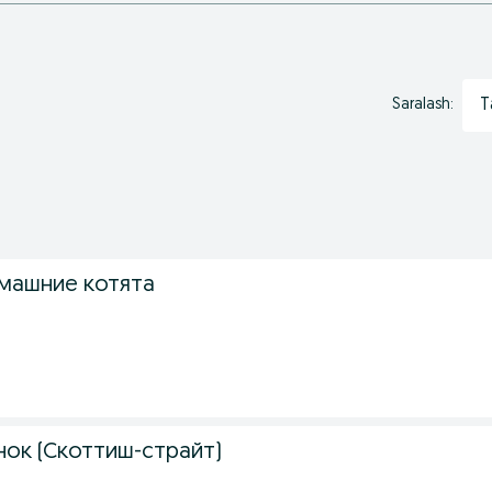
T
Saralash:
машние котята
нок (Скоттиш-страйт)