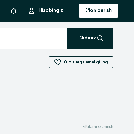
Bildirishnoma
Hisobingiz
E‘lon berish
Qidiruv
Qidiruvga amal qiling
Filtrlarni o’chirish