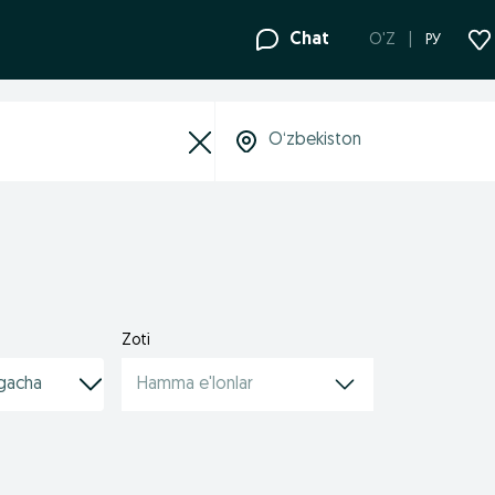
Chat
O'Z
РУ
Zoti
Hamma e'lonlar