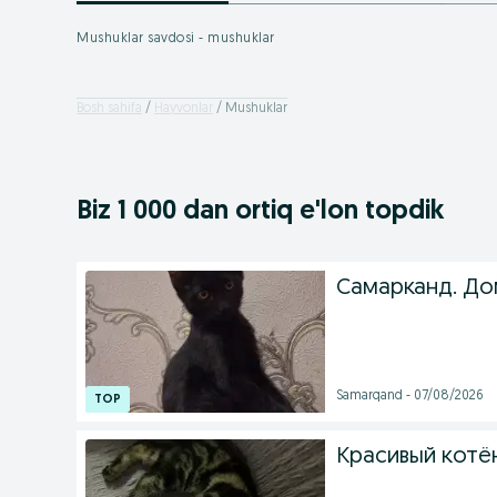
Mushuklar savdosi - mushuklar
Bosh sahifa
Hayvonlar
Mushuklar
Biz 1 000
dan ortiq
e'lon topdik
Самарканд. До
Samarqand - 07/08/2026
Красивый котё