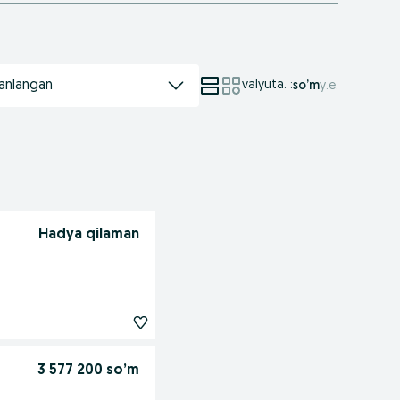
anlangan
valyuta.
:
so’m
у.е.
Hadya qilaman
3 577 200 so’m