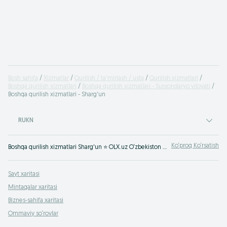
Bosh sahifa
Xizmatlar
Qurilish / ta'mirlash / usta
Qurilish xizmatlari
Boshqa qurilish xizmatlari
Boshqa qurilish xizmatlari - Surxondaryo viloyati
Boshqa qurilish xizmatlari - Sharg'un
RUKN
Ko‘proq Ko‘rsatish
Boshqa qurilish xizmatlari Sharg'un ⭐ OLX.uz O‘zbekiston e‘lonlar taxtasida tez va oson xizmatni topish yoki ko‘rsatish mumkin ✔️ Eng yaxshi xizmatni OLX.uzda toping!
Sayt xaritasi
Mintaqalar xaritasi
Biznes-sahifa xaritasi
Ommaviy so‘rovlar