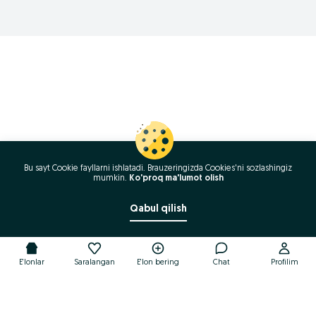
Bu sayt Cookie fayllarni ishlatadi. Brauzeringizda Cookies'ni sozlashingiz
mumkin.
Ko'proq ma'lumot olish
Qabul qilish
E'lonlar
Saralangan
E'lon bering
Chat
Profilim