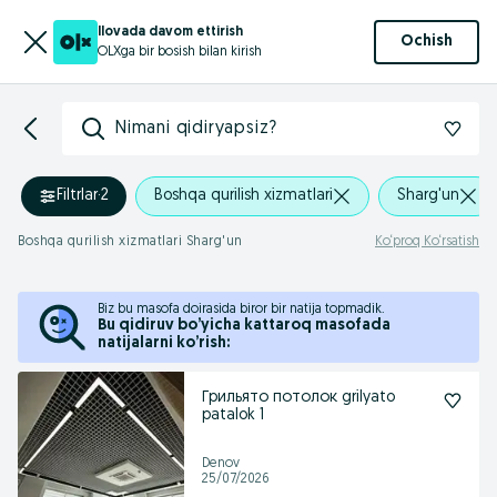
Ilovada davom ettirish
Ochish
OLXga bir bosish bilan kirish
Nimani qidiryapsiz?
Filtrlar
·
2
Boshqa qurilish xizmatlari
Sharg'un
Boshqa qurilish xizmatlari Sharg'un
Ko‘proq Ko‘rsatish
Biz bu masofa doirasida biror bir natija topmadik.
Bu qidiruv bo’yicha kattaroq masofada
natijalarni ko’rish:
Грильято потолок grilyato
patalok 1
Denov
25/07/2026