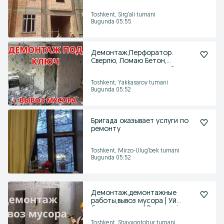
Қўқонлик усталар
Toshkent, Sirg‘ali tumani
Bugunda 05:55
Демонтаж,Перфоратор.
Сверлю, Ломаю Бетон,
демонтаж полов, дверей
Toshkent, Yakkasaroy tumani
Bugunda 05:52
Бригада оказывает услуги по
ремонту
Toshkent, Mirzo-Ulug‘bek tumani
Bugunda 05:52
Демонтаж,демонтажные
работы,вывоз мусора | Уй
бузиш хизмати | Demontaj
Toshkent, Shayxontohur tumani