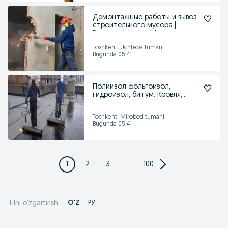
Демонтажные работы и вывоз
строительного мусора |
Demontaj. Uy buzish
Toshkent, Uchtepa tumani
Bugunda 05:41
Полиизол фольгоизол,
гидроизол, битум. Кровля,
фундамент гидроизоляция
Toshkent, Mirobod tumani
Bugunda 05:41
1
2
3
...
100
O'Z
РУ
Tilni o'zgartirish: