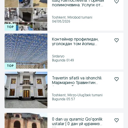
Issiq Polimochevina. Горячая
полимочевина. Услуги от
специалиста
Toshkent, Mirobod tumani
04/08/2026
Контейнер профилидан,
уголокдан том йопиш
хизмати
Sirdaryo
Bugunda 01:49
Travertin sifatli va ishonchli.
Мармарино Травинтин
Аточента Tурмален
Toshkent, Mirzo-Ulug‘bek tumani
Bugunda 05:57
0 dan uy quramiz Qo'qonlik
ustalar | 0 дан уй қурамиз