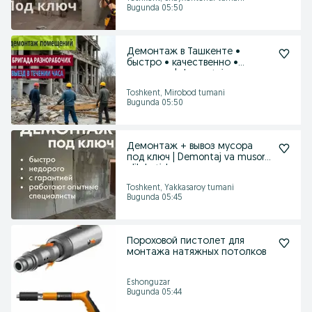
Bugunda 05:50
Демонтаж в Ташкенте •
быстро • качественно •
недорого | demontaj arzon
Toshkent, Mirobod tumani
Bugunda 05:50
Демонтаж + вывоз мусора
под ключ | Demontaj va musor
olib ketish
Toshkent, Yakkasaroy tumani
Bugunda 05:45
Пороховой пистолет для
монтажа натяжных потолков
Eshonguzar
Bugunda 05:44