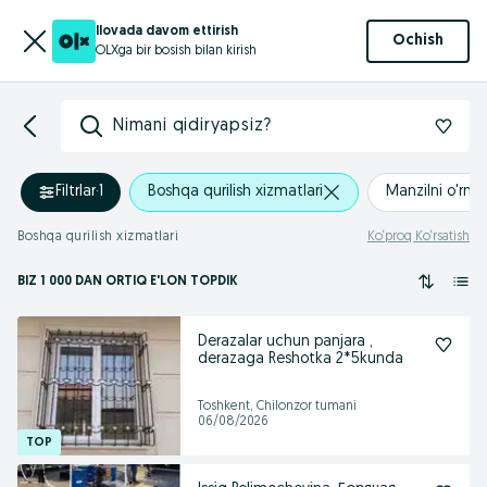
Ilovada davom ettirish
Ochish
OLXga bir bosish bilan kirish
Nimani qidiryapsiz?
Filtrlar
·
1
Boshqa qurilish xizmatlari
Manzilni o'rnat
Boshqa qurilish xizmatlari
Ko‘proq Ko‘rsatish
BIZ 1 000
DAN ORTIQ
E'LON TOPDIK
Derazalar uchun panjara ,
derazaga Reshotka 2*5kunda
Toshkent, Chilonzor tumani
06/08/2026