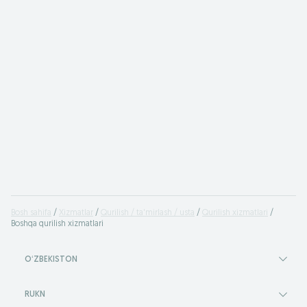
Bosh sahifa
Xizmatlar
Qurilish / ta'mirlash / usta
Qurilish xizmatlari
Boshqa qurilish xizmatlari
OʻZBEKISTON
RUKN