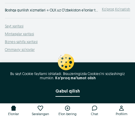
Ko‘proq Ko‘rsatish
Boshqa qurilish xizmatlari ⭐ OLX.uz O‘zbekiston e‘lonlar taxtasida tez va oson xizmatni topish yoki ko‘rsatish mumkin ✔️ Eng yaxshi xizmatni OLX.uzda toping!
Sayt xaritasi
Mintaqalar xaritasi
Biznes-sahifa xaritasi
Ommaviy so‘rovlar
Bu sayt Cookie fayllarni ishlatadi. Brauzeringizda Cookies'ni sozlashingiz
mumkin.
Ko'proq ma'lumot olish
Qabul qilish
E'lonlar
Saralangan
E'lon bering
Chat
Profilim