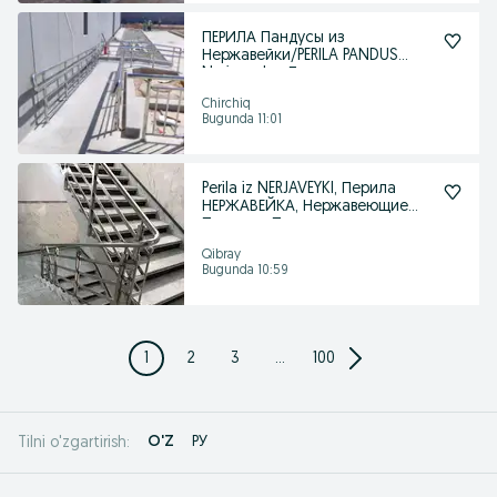
ПЕРИЛА Пандусы из
Нержавейки/PERILA PANDUS
Nerjaveyka, Лестница гарант
Chirchiq
Bugunda 11:01
Perila iz NERJAVEYKI, Перила
НЕРЖАВЕЙКА, Нержавеющие
Поручни, Пандус,
Qibray
Bugunda 10:59
1
2
3
...
100
O'Z
РУ
Tilni o'zgartirish: