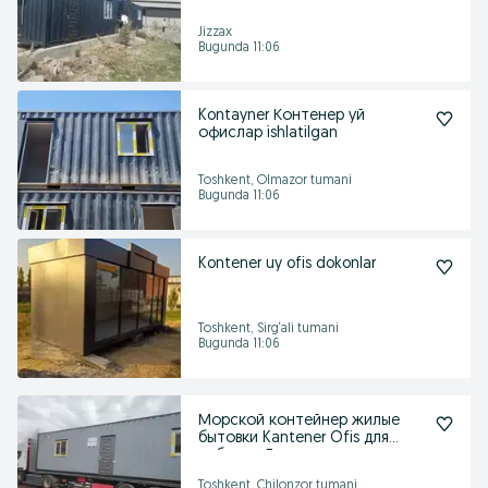
Jizzax
Bugunda 11:06
Kontayner Контенер уй
офислар ishlatilgan
Toshkent, Olmazor tumani
Bugunda 11:06
Kontener uy ofis dokonlar
Toshkent, Sirg‘ali tumani
Bugunda 11:06
Морской контейнер жилые
бытовки Kantener Ofis для
рабочих Душ туалет
Toshkent, Chilonzor tumani