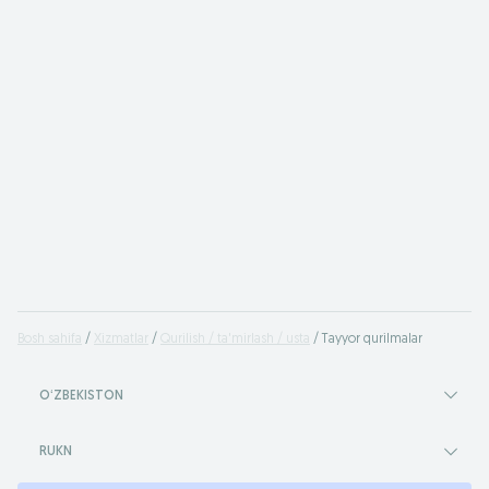
Bosh sahifa
Xizmatlar
Qurilish / ta'mirlash / usta
Tayyor qurilmalar
OʻZBEKISTON
RUKN