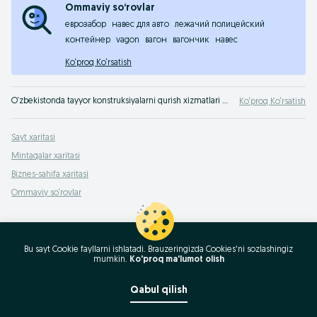
Ommaviy so‘rovlar
еврозабор
навес для авто
лежачий полицейский
контейнер
vagon
вагон
вагончик
навес
Ko‘proq Ko‘rsatish
O‘zbekistonda tayyor konstruksiyalarni qurish xizmatlari OLX.uzda. Eng foydali takliflar seni OLX.uz O‘zbekistonda kutmoqda!
Ko‘proq Ko‘rsatish
Sayt xaritasi
Mintaqalar xaritasi
Biznes-sahifa xaritasi
Ommaviy so‘rovlar
Bu sayt Cookie fayllarni ishlatadi. Brauzeringizda Cookies'ni sozlashingiz
mumkin.
Ko'proq ma'lumot olish
Qabul qilish