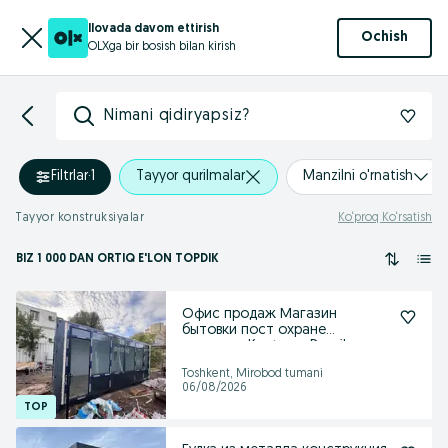
Ilovada davom ettirish
Ochish
OLXga bir bosish bilan kirish
Nimani qidiryapsiz?
Filtrlar
·
1
Tayyor qurilmalar
Manzilni o'rnatish
Tayyor konstruksiyalar
Ko‘proq Ko‘rsatish
BIZ 1 000
DAN ORTIQ
E'LON TOPDIK
Офис продаж Магазин
бытовки пост охране
кантенер Kantener Domik
Toshkent, Mirobod tumani
06/08/2026