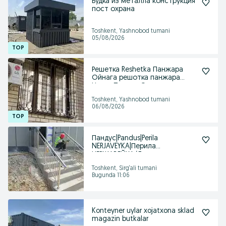
Будка из металла конструкция
пост охрана
Toshkent, Yashnobod tumani
05/08/2026
Решетка Reshetka Панжара
Ойнага решотка панжара
Навес Перила Ограждени
Toshkent, Yashnobod tumani
06/08/2026
Пандус|Pandus|Perila
NERJAVEYKA|Перила
НЕРЖАВЕЙКА/Для лестниц
бассейна
Toshkent, Sirg‘ali tumani
Bugunda 11:06
Konteyner uylar xojatxona sklad
magazin butkalar