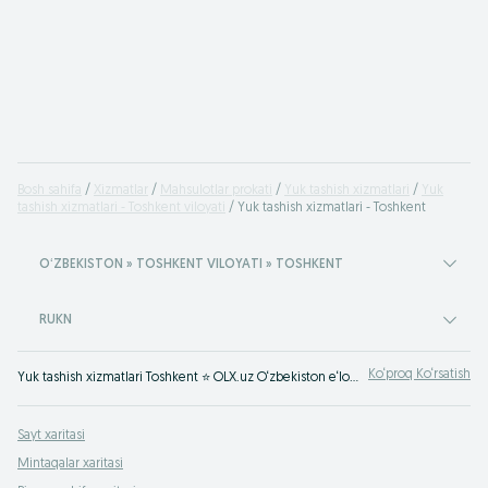
Bosh sahifa
Xizmatlar
Mahsulotlar prokati
Yuk tashish xizmatlari
Yuk
tashish xizmatlari - Toshkent viloyati
Yuk tashish xizmatlari - Toshkent
OʻZBEKISTON » TOSHKENT VILOYATI » TOSHKENT
RUKN
Ko‘proq Ko‘rsatish
Yuk tashish xizmatlari Toshkent ⭐ OLX.uz O‘zbekiston e‘lonlar taxtasida tez va oson xizmatni topish yoki ko‘rsatish mumkin ✔️ Eng yaxshi xizmatni OLX.uzda toping!
Sayt xaritasi
Mintaqalar xaritasi