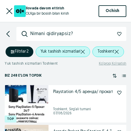
Ilovada davom ettirish
Ochish
OLXga bir bosish bilan kirish
Nimani qidiryapsiz?
Filtrlar
·
2
Yuk tashish xizmatlari
Toshkent
Yuk tashish xizmatlari Toshkent
Ko‘proq Ko‘rsatish
BIZ 248 E'LON TOPDIK
Playstation 4/5 аренда/ прокат
Toshkent, Sirg‘ali tumani
07/08/2026