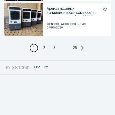
Аренда водяных
кондиционеров- комфорт в
вашем доме и офисе! 24/7
Toshkent, Yashnobod tumani
07/08/2026
1
2
3
...
25
O'Z
РУ
Tilni o'zgartirish: