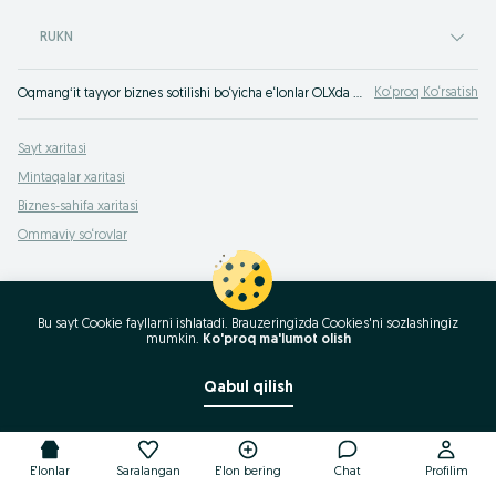
RUKN
Ko‘proq Ko‘rsatish
Oqmangʻit tayyor biznes sotilishi bo‘yicha e‘lonlar OLXda Oqmangʻit.
Sayt xaritasi
Mintaqalar xaritasi
Biznes-sahifa xaritasi
Ommaviy so‘rovlar
Bu sayt Cookie fayllarni ishlatadi. Brauzeringizda Cookies'ni sozlashingiz
mumkin.
Ko'proq ma'lumot olish
Qabul qilish
E'lonlar
Saralangan
E'lon bering
Chat
Profilim