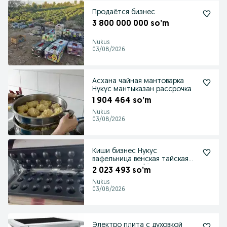
Продаётся бизнес
3 800 000 000 so’m
Nukus
03/08/2026
Асхана чайная мантоварка
Нукус мантыказан рассрочка
1 904 464 so’m
Nukus
03/08/2026
Киши бизнес Нукус
вафельница венская тайская
рожок орешки biznes
2 023 493 so’m
Nukus
03/08/2026
Электро плита с духовкой