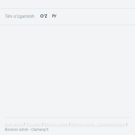
O'Z
РУ
Tilni o'zgartirish:
Bosh sahifa
Xizmatlar
Biznesni sotish
Biznesni sotish - Qoraqalpog‘iston
Biznesni sotish - Oqmangʻit