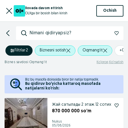
Ilovada davom ettirish
Ochish
OLXga bir bosish bilan kirish
Nimani qidiryapsiz?
Filtrlar
·
2
Biznesni sotish
Oqmangʻit
+0 
Biznes savdosi Oqmangʻit
Ko‘proq Ko‘rsatish
Biz bu masofa doirasida biror bir natija topmadik.
Bu qidiruv bo’yicha kattaroq masofada
natijalarni ko’rish:
Жай сатылады 2 этаж 12 сотих
870 000 000 so’m
Nukus
05/08/2026