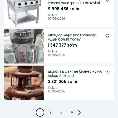
Россия электрплита duxovkali
4 конфорка
9 998 436 so’m
Nukus
03/08/2026
Блендер кафе ресторанлар
ушын болип толеу
1 547 377 so’m
Nukus
03/08/2026
шоколад фантан бизнес нукус
nukus shokolad
2 321 066 so’m
Nukus
03/08/2026
1
2
3
4