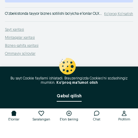
O‘zbekistonda tayyor biznes sotilishi bo‘yicha e‘lonlar OLXda. Eng foydali takliflar seni OLX.uz O‘zbekistonda kutmoqda!
Ko‘proq Ko‘rsatish
Sayt xaritasi
Mintaqalar xaritasi
Biznes-sahifa xaritasi
Ommaviy so‘rovlar
Bu sayt Cookie fayllarni ishlatadi. Brauzeringizda Cookies'ni sozlashingiz
mumkin.
Ko'proq ma'lumot olish
Qabul qilish
E'lonlar
Saralangan
E'lon bering
Chat
Profilim