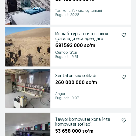
Toshkent, Yakkasaroy tumani
Bugunda 20:28
Ишлаб турган гишт завод
сотилади ёки арендага
берилади
691 592 000 so’m
Qumqo'rg'on
Bugunda 19:51
Sentafon sex sotiladi
260 000 000 so’m
Angor
Bugunda 19:07
Tayyor kompyuter xona 14ta
kompyuter sotiladi.
53 658 000 so’m