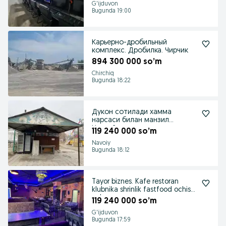
G'ijduvon
Bugunda 19:00
Карьерно-дробильный
комплекс. Дробилка. Чирчик
894 300 000 so’m
Chirchiq
Bugunda 18:22
Дукон сотилади хамма
нарсаси билан манзил
Навоийда
119 240 000 so’m
Navoiy
Bugunda 18:12
Tayor biznes. Kafe restoran
klubnika shrinlik fastfood ochish
uchun
119 240 000 so’m
G'ijduvon
Bugunda 17:59