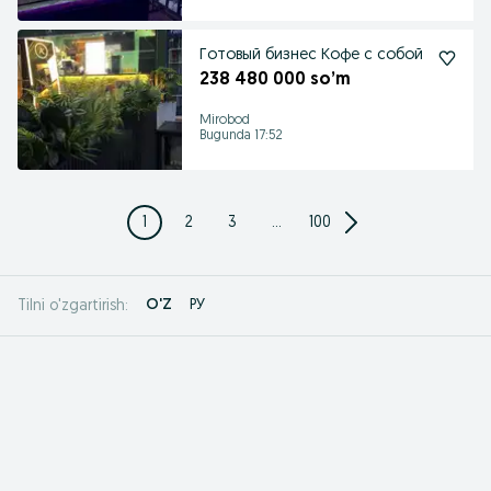
Готовый бизнес Кофе с собой
238 480 000 so’m
Mirobod
Bugunda 17:52
1
2
3
...
100
O'Z
РУ
Tilni o'zgartirish: