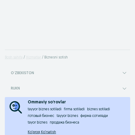
Bosh sahifa
Xizmatlar
Biznesni sotish
OʻZBEKISTON
RUKN
Ommaviy so‘rovlar
tayyor biznes sotiladi
firma sotiladi
biznes sotiladi
готовый бизнес
tayyor biznes
фирма сотилади
tayor biznes
продажа бизнеса
Ko‘proq Ko‘rsatish