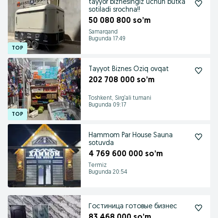
tayyor biznesingiz uchun butka
sotiladi srochna!!
50 080 800 so’m
Samarqand
Bugunda 17:49
Tayyot Biznes Oziq ovqat
202 708 000 so’m
Toshkent, Sirg‘ali tumani
Bugunda 09:17
Hammom Par House Sauna
sotuvda
4 769 600 000 so’m
Termiz
Bugunda 20:54
Гостиница готовые бизнес
83 468 000 so’m