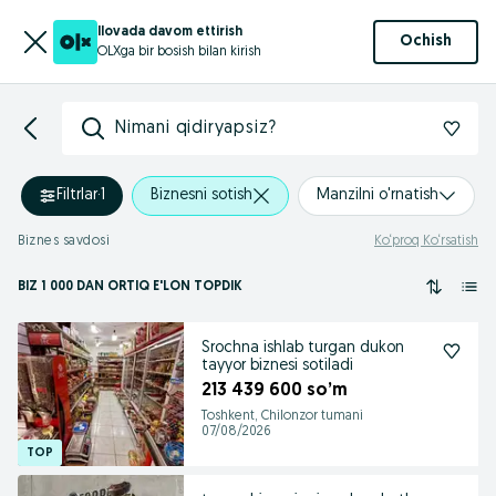
Ilovada davom ettirish
Ochish
OLXga bir bosish bilan kirish
Nimani qidiryapsiz?
Filtrlar
·
1
Biznesni sotish
Manzilni o'rnatish
Biznes savdosi
Ko‘proq Ko‘rsatish
BIZ 1 000
DAN ORTIQ
E'LON TOPDIK
Srochna ishlab turgan dukon
tayyor biznesi sotiladi
213 439 600 so’m
Toshkent, Chilonzor tumani
07/08/2026