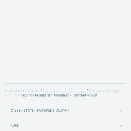
Bosh sahifa
Xizmatlar
Texnika xizmati / ta'mirlash
Boshqa texnikalarni
ta'mirlash
Boshqa texnikalarni ta'mirlash - Toshkent viloyati
OʻZBEKISTON » TOSHKENT VILOYATI
RUKN