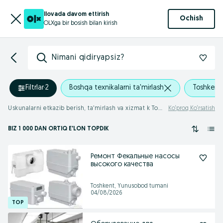
Ilovada davom ettirish
Ochish
OLXga bir bosish bilan kirish
Nimani qidiryapsiz?
Filtrlar
·
2
Boshqa texnikalarni ta'mirlash
Toshkent 
Uskunalarni etkazib berish, ta’mirlash va xizmat k Toshkent viloyati
Ko‘proq Ko‘rsatish
BIZ 1 000
DAN ORTIQ
E'LON TOPDIK
Ремонт Фекальные насосы
высокого качества
Toshkent, Yunusobod tumani
04/08/2026