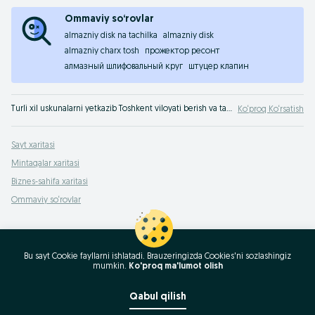
Ommaviy so‘rovlar
almazniy disk na tachilka
almazniy disk
almazniy charx tosh
прожектор ресонт
алмазный шлифовальный круг
штуцер клапин
Turli xil uskunalarni yetkazib Toshkent viloyati berish va ta‘mirlash xizmatlarini ko‘rsatish OLX.uz Toshkent viloyati e‘lonlar taxtasida.
Ko‘proq Ko‘rsatish
Sayt xaritasi
Mintaqalar xaritasi
Biznes-sahifa xaritasi
Ommaviy so‘rovlar
Bu sayt Cookie fayllarni ishlatadi. Brauzeringizda Cookies'ni sozlashingiz
mumkin.
Ko'proq ma'lumot olish
Qabul qilish