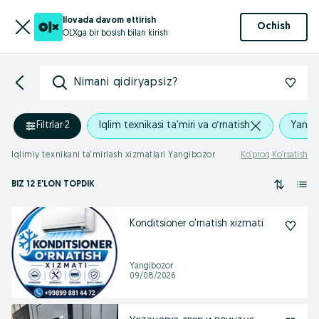
Ilovada davom ettirish
Ochish
OLXga bir bosish bilan kirish
Nimani qidiryapsiz?
Filtrlar
·
2
Iqlim texnikasi ta’miri va o‘rnatish
Yangi
Iqlimiy texnikani ta‘mirlash xizmatlari Yangibozor
Ko‘proq Ko‘rsatish
BIZ 12 E'LON TOPDIK
Konditsioner o'rnatish xizmati
Yangibozor
09/08/2026