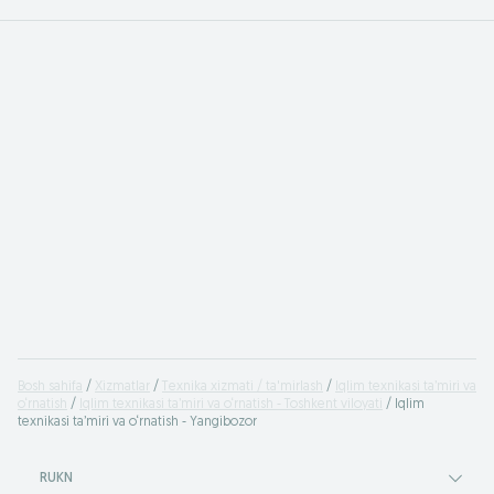
Bosh sahifa
Xizmatlar
Texnika xizmati / ta'mirlash
Iqlim texnikasi ta’miri va
o‘rnatish
Iqlim texnikasi ta’miri va o‘rnatish - Toshkent viloyati
Iqlim
texnikasi ta’miri va o‘rnatish - Yangibozor
RUKN