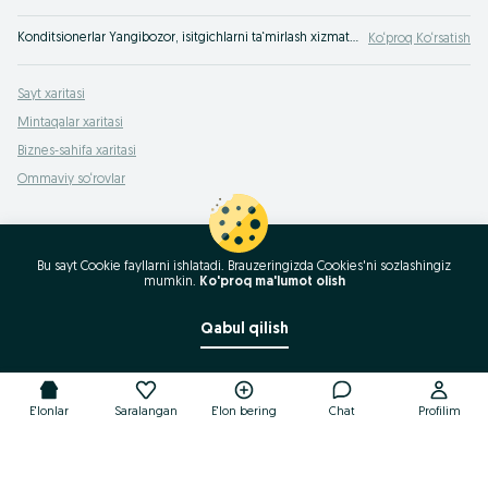
Konditsionerlar Yangibozor, isitgichlarni ta‘mirlash xizmatlarini ko‘rsatish OLX.uz Yangibozor e‘lonlar taxtasida.
Ko‘proq Ko‘rsatish
Sayt xaritasi
Mintaqalar xaritasi
Biznes-sahifa xaritasi
Ommaviy so‘rovlar
Bu sayt Cookie fayllarni ishlatadi. Brauzeringizda Cookies'ni sozlashingiz
mumkin.
Ko'proq ma'lumot olish
Qabul qilish
E'lonlar
Saralangan
E'lon bering
Chat
Profilim