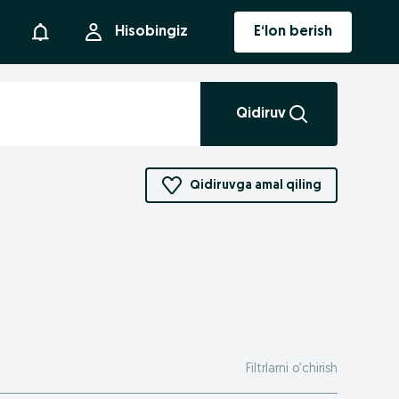
Bildirishnoma
Hisobingiz
E‘lon berish
Qidiruv
Qidiruvga amal qiling
Filtrlarni o’chirish