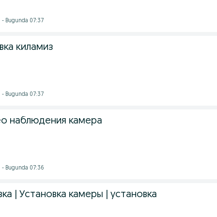
i - Bugunda 07:37
вка киламиз
i - Bugunda 07:37
ео наблюдения камера
i - Bugunda 07:36
ка | Установка камеры | установка