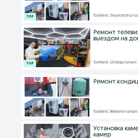
Toshkent, Shayxontohur t
Ремонт телеви
выездом на до
Toshkent, Uchtepa tumani 
Ремонт конди
Toshkent, Bektemir tumani
Установка каме
камер