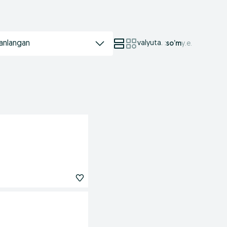
anlangan
valyuta.
:
so’m
у.е.