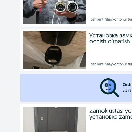
Toshkent, Shayxontohur tu
Установка зам
ochish o‘rnatish
Toshkent, Shayxontohur tu
Qidi
Biz ya
Zamok ustasi у
установка zamo