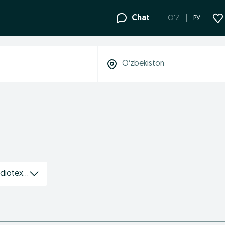
Chat
O'Z
РУ
udiotexnika