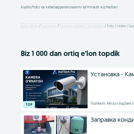
Audio/foto va videoapparaturalarni ta‘mirlash xizmatlari
Bosh sahifa
Xizmatlar
Texnika xizmati / ta'mirlash
Foto / video / a
Biz 1 000
dan ortiq
e'lon topdik
Установка - Ка
Toshkent, Mirzo-Ulug‘bek 
Заправка конд