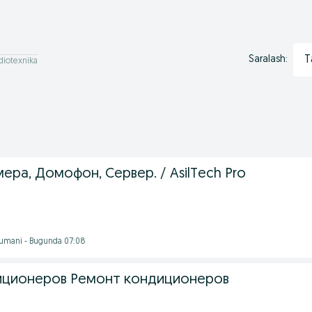
T
Saralash:
udiotexnika
мера, Домофон, Сервер. / AsilTech Pro
tumani - Bugunda 07:08
иционеров Ремонт кондиционеров