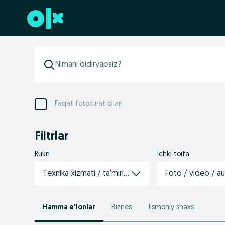
Futerga oʻtish
Faqat fotosurat bilan
Filtrlar
Rukn
Ichki toifa
Texnika xizmati / ta'mirlash
Foto / video / a
Hamma e'lonlar
Biznes
Jismoniy shaxs