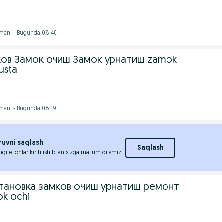
mani - Bugunda 08:40
ков Замок очиш Замок урнатиш zamok
 usta
mani - Bugunda 08:19
ruvni saqlash
Saqlash
ngi e’lonlar kiritilish bilan sizga ma’lum qilamiz
становка замков очиш урнатиш ремонт
k ochi