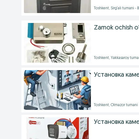
Toshkent, Sirg‘ali tumani -
Zamok ochish o
Toshkent, Yakkasaroy tuma
Установка кам
Toshkent, Olmazor tumani
Установка кам