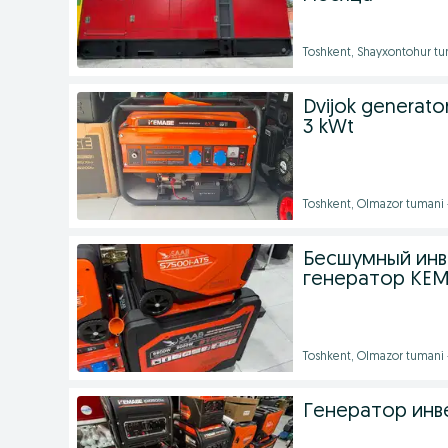
Toshkent, Shayxontohur tu
Dvijok generator
3 kWt
Toshkent, Olmazor tumani 
Бесшумный инв
генератор KEMA
Toshkent, Olmazor tumani 
Генератор инве