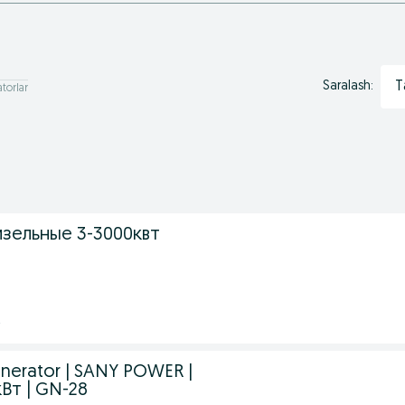
T
Saralash:
torlar
зельные 3-3000квт
nerator | SANY POWER |
кВт | GN-28