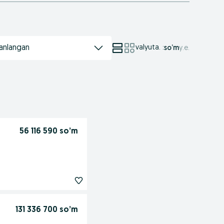
anlangan
valyuta.
:
so’m
у.е.
56 116 590 so’m
131 336 700 so’m