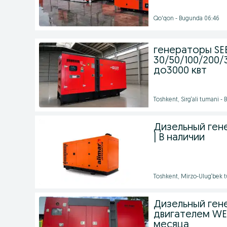
Qo'qon - Bugunda 06:46
генераторы SE
30/50/100/200/
до3000 квт
Toshkent, Sirg‘ali tumani -
Дизельный гене
| В наличии
Toshkent, Mirzo-Ulug‘bek 
Дизельный гене
двигателем WE
месяца