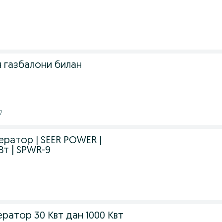
 газбалони билан
7
нератор | SEER POWER |
кВт | SPWR-9
ратор 30 Квт дан 1000 Квт