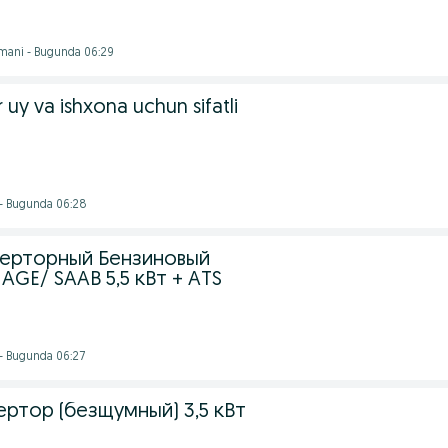
mani - Bugunda 06:29
 uy va ishxona uchun sifatli
- Bugunda 06:28
ерторный Бензиновый
GE/ SAAB 5,5 кВт + ATS
- Bugunda 06:27
ртор (безщумный) 3,5 кВт