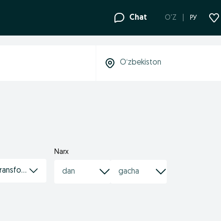
Chat
O'Z
РУ
Narx
transformatorlar