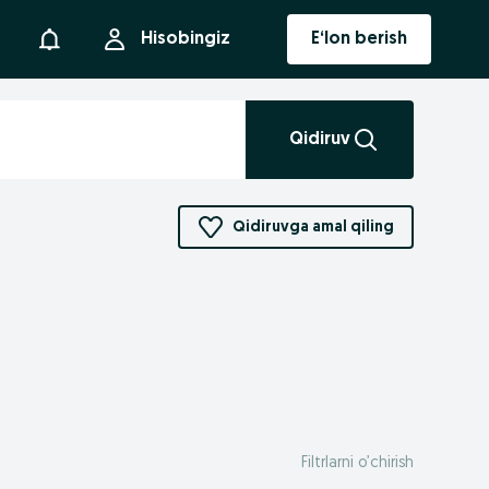
Bildirishnoma
Hisobingiz
E‘lon berish
Qidiruv
Qidiruvga amal qiling
Filtrlarni o’chirish