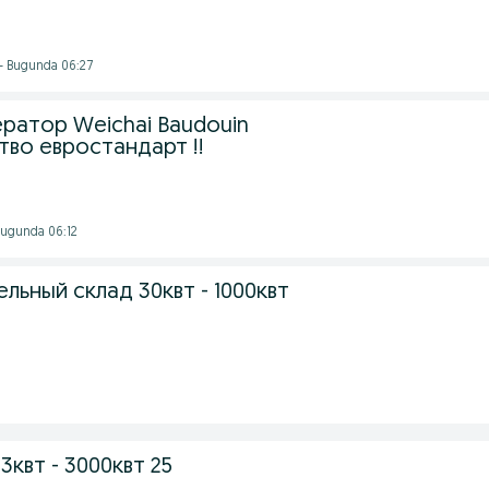
- Bugunda 06:27
ератор Weichai Baudouin
тво евростандарт !!
 Bugunda 06:12
льный склад 30квт - 1000квт
 3квт - 3000квт 25