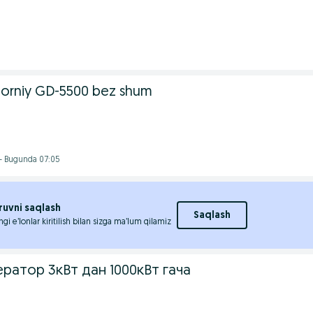
torniy GD-5500 bez shum
- Bugunda 07:05
ruvni saqlash
Saqlash
ngi e’lonlar kiritilish bilan sizga ma’lum qilamiz
ратор 3кВт дан 1000кВт гача