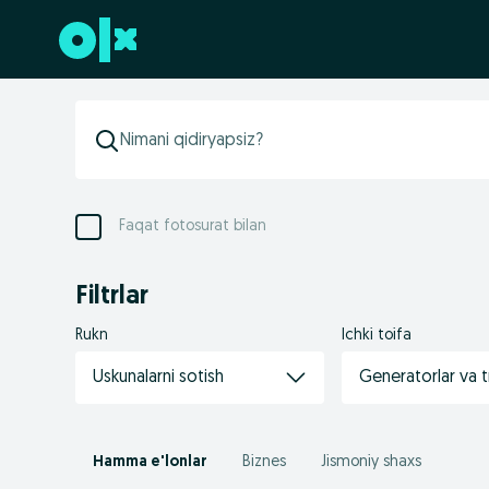
Futerga oʻtish
Faqat fotosurat bilan
Filtrlar
Rukn
Ichki toifa
Uskunalarni sotish
Generatorlar va 
Hamma e'lonlar
Biznes
Jismoniy shaxs