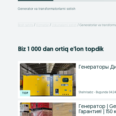
Generator va transformatorlarni sotish
Bosh sahifa
Xizmatlar
Uskunalarni sotish
Generatorlar va transforma
Biz 1 000
dan ortiq
e'lon topdik
Генераторы Ди
Shahrisabz - Bugunda 04:24
Генератор | Ge
Гарантия! | 150 