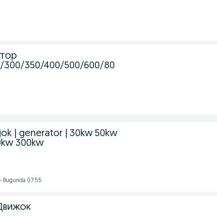
атор
0/300/350/400/500/600/80
jok | generator | 30kw 50kw
0kw 300kw
- Bugunda 07:55
| Движок