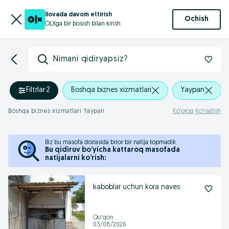
Ilovada davom ettirish
Ochish
OLXga bir bosish bilan kirish
Nimani qidiryapsiz?
Filtrlar
·
2
Boshqa biznes xizmatlari
Yaypan
Boshqa biznes xizmatlari Yaypan
Ko‘proq Ko‘rsatish
Biz bu masofa doirasida biror bir natija topmadik.
Bu qidiruv bo’yicha kattaroq masofada
natijalarni ko’rish:
kaboblar uchun kora naves
Qo'qon
03/08/2026