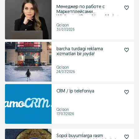
Менеджер по работе с
Маркетплейсами
Wildberries/Ozon/Uzum Market
Qo'qon
31/07/2026
barcha turdagi reklama
xizmatlari bir joyda!
Qo'qon
24/07/2026
CRM / Ip telefoniya
Qo'qon
17/07/2026
Sopol buyumlarga rasm