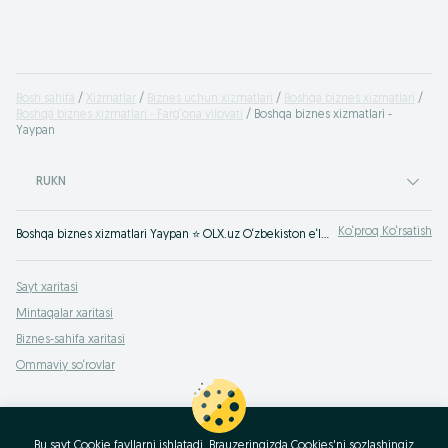
Bosh sahifa
Xizmatlar
Biznes uchun xizmatlari
Boshqa biznes xizmatlari
Boshqa biznes xizmatlari - Farg‘ona viloyati
Boshqa biznes xizmatlari -
Yaypan
RUKN
Ko‘proq Ko‘rsatish
Boshqa biznes xizmatlari Yaypan ⭐ OLX.uz O‘zbekiston e‘lonlar taxtasida tez va oson xizmatni topish yoki ko‘rsatish mumkin ✔️ Eng yaxshi xizmatni OLX.uzda toping!
Sayt xaritasi
Mintaqalar xaritasi
Biznes-sahifa xaritasi
Ommaviy so‘rovlar
Bu sayt Cookie fayllarni ishlatadi. Brauzeringizda Cookies'ni sozlashingiz