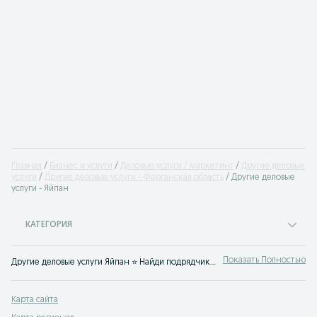
Главная
Бизнес и услуги
Деловые услуги / маркетинг
Другие деловые
услуги
Другие деловые услуги - Ферганская область
Другие деловые
услуги - Яйпан
КАТЕГОРИЯ
Показать Полностью
Другие деловые услуги Яйпан ⭐ Найди подрядчиков просто с OLX.uz!
Карта сайта