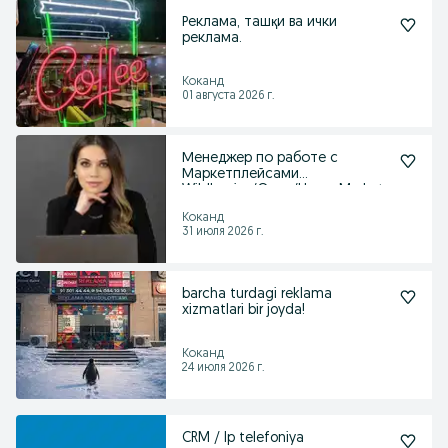
Реклама, ташқи ва ички
реклама.
Коканд
01 августа 2026 г.
Менеджер по работе с
Маркетплейсами
Wildberries/Ozon/Uzum Market
Коканд
31 июля 2026 г.
barcha turdagi reklama
xizmatlari bir joyda!
Коканд
24 июля 2026 г.
CRM / Ip telefoniya