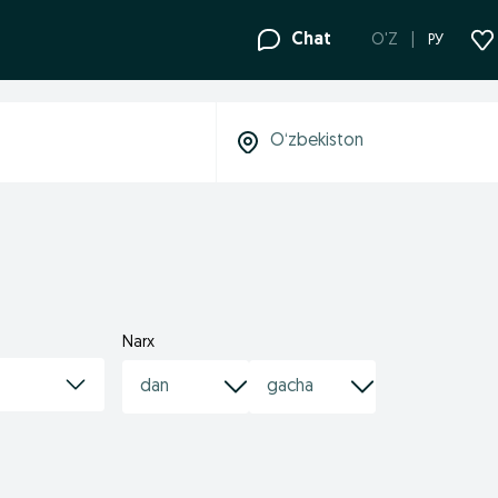
Chat
O'Z
РУ
Narx