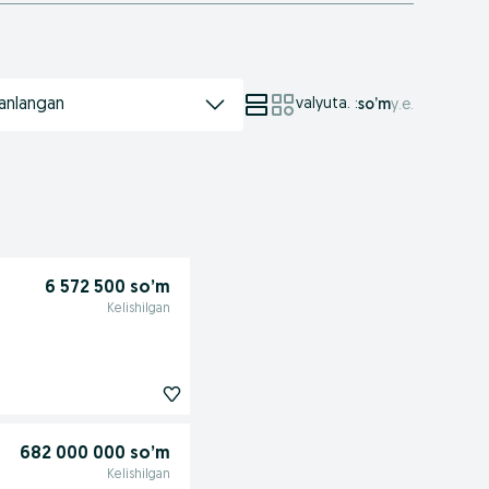
anlangan
valyuta.
:
so’m
у.е.
6 572 500 so’m
Kelishilgan
682 000 000 so’m
Kelishilgan