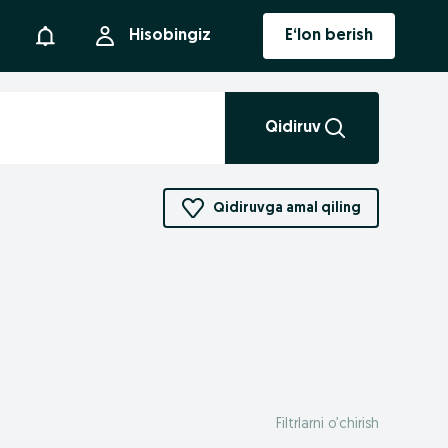
Bildirishnoma
Hisobingiz
E‘lon berish
Qidiruv
Qidiruvga amal qiling
Filtrlarni o’chirish