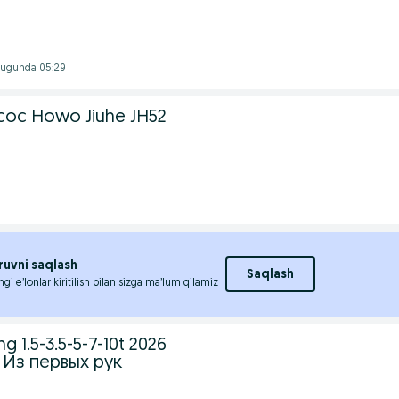
 Bugunda 05:29
ос Howo Jiuhe JH52
ruvni saqlash
Saqlash
ngi e’lonlar kiritilish bilan sizga ma’lum qilamiz
 1.5-3.5-5-7-10t 2026
a. Из первых рук