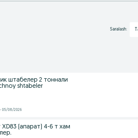
T
Saralash:
лик штабелер 2 тоннали
chnoy shtabeler
 - 05/08/2026
XD83 (апарат) 4-6 т хам
лер.