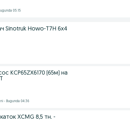
 Bugunda 05:15
ч Sinotruk Howo-T7H 6x4
ос KCP65ZX6170 (65м) на
T
ni - Bugunda 04:36
каток XCMG 8,5 тн. -