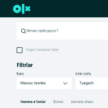
Futerga oʻtish
Faqat fotosurat bilan
Filtrlar
Rukn
Ichki toifa
Maxsus texnika
Tyagach
Hamma e'lonlar
Biznes
Jismoniy shaxs