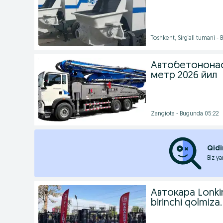
Toshkent, Sirg‘ali tumani -
Автобетононас
метр 2026 йил
Zangiota - Bugunda 05:22
Qidi
Biz ya
Автокара Lonking
birinchi qolmiz