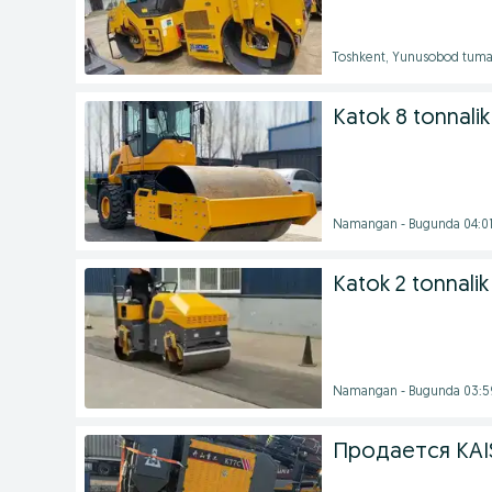
Toshkent, Yunusobod tuma
Katok 8 tonnalik
Namangan - Bugunda 04:0
Katok 2 tonnalik
Namangan - Bugunda 03:5
Продается KAI