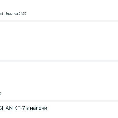
ni - Bugunda 04:33
1
9
SHAN KT-7 в налечи