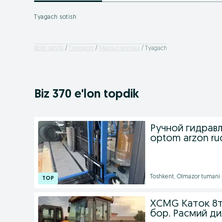
Tyagach sotish
Bosh sahifa
Transport
Maxsus texnika
Tyagach
Biz 370 e'lon topdik
Ручной гидрав
optom arzon ru
Toshkent, Olmazor tumani
XCMG Каток 8т 
бор. Расмий ди