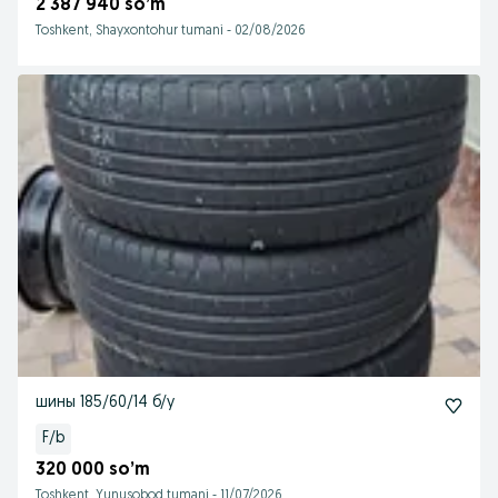
2 387 940 so’m
Toshkent, Shayxontohur tumani
-
02/08/2026
шины 185/60/14 б/у
F/b
320 000 so’m
Toshkent, Yunusobod tumani
-
11/07/2026