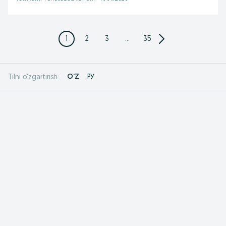
1
2
3
...
35
O'Z
РУ
Tilni o'zgartirish: