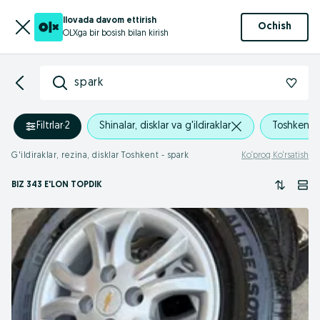
Ilovada davom ettirish
Ochish
OLXga bir bosish bilan kirish
spark
Filtrlar
·
2
Shinalar, disklar va g'ildiraklar
Toshkent
G'ildiraklar, rezina, disklar Toshkent - spark
Ko‘proq Ko‘rsatish
BIZ 343 E'LON TOPDIK