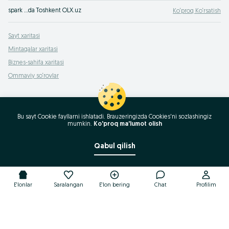
spark …da Toshkent OLX.uz
Ko‘proq Ko‘rsatish
Sayt xaritasi
Mintaqalar xaritasi
Biznes-sahifa xaritasi
Ommaviy so‘rovlar
Bu sayt Cookie fayllarni ishlatadi. Brauzeringizda Cookies'ni sozlashingiz
mumkin.
Ko'proq ma'lumot olish
Qabul qilish
E'lonlar
Saralangan
E'lon bering
Chat
Profilim