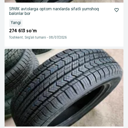
SPARK avtolarga optom narxlarda sifatli yumshoq
balonlar bor
Yangi
274 613 so’m
Toshkent, Sirg‘ali tumani
-
08/07/2026