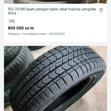
155/70/14R Spark peregon balon ideal holatda yengidek
shina
F/b
800 000 so’m
Toshkent, Yunusobod tumani
-
04/08/2026