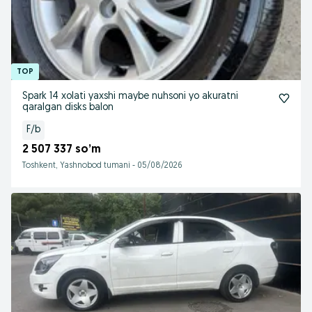
Spark 14 xolati yaxshi maybe nuhsoni yo akuratni
qaralgan disks balon
F/b
2 507 337 so’m
Toshkent, Yashnobod tumani
-
05/08/2026