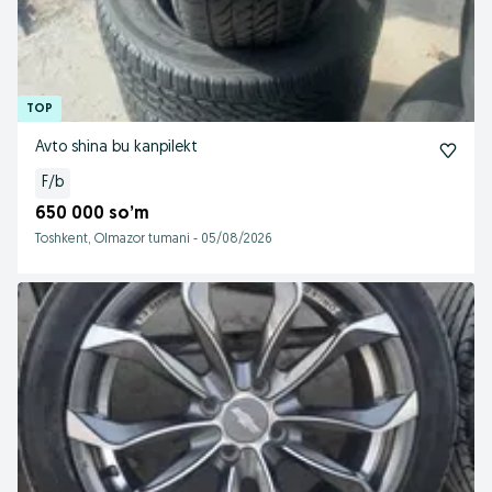
Avto shina bu kanpilekt
F/b
650 000 so’m
Toshkent, Olmazor tumani
-
05/08/2026