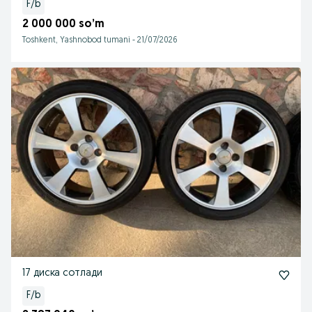
F/b
2 000 000 so’m
Toshkent, Yashnobod tumani
-
21/07/2026
17 диска сотлади
F/b