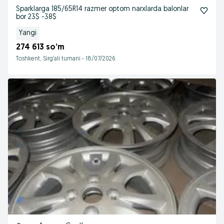
Sparklarga 185/65R14 razmer optom narxlarda balonlar
bor 23$ -38$
Yangi
274 613 so’m
Toshkent, Sirg‘ali tumani
-
18/07/2026