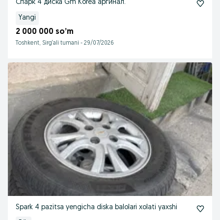
Спарк 4 диска Gm Korea аргинал.
Yangi
2 000 000 so’m
Toshkent, Sirg‘ali tumani
-
29/07/2026
Spark 4 pazitsa yengicha diska balolari xolati yaxshi