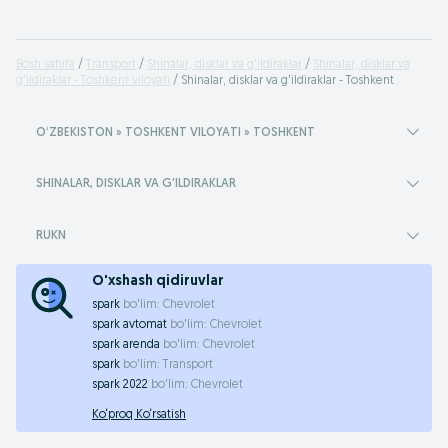
Bosh sahifa
Transport
Shinalar, disklar va g'ildiraklar
Shinalar, disklar va
g'ildiraklar - Toshkent viloyati
Shinalar, disklar va g'ildiraklar - Toshkent
OʻZBEKISTON » TOSHKENT VILOYATI » TOSHKENT
SHINALAR, DISKLAR VA G'ILDIRAKLAR
RUKN
O'xshash qidiruvlar
spark
bo'lim:
Chevrolet
spark avtomat
bo'lim:
Chevrolet
spark arenda
bo'lim:
Chevrolet
spark
bo'lim:
Transport
spark 2022
bo'lim:
Chevrolet
Ko‘proq Ko‘rsatish