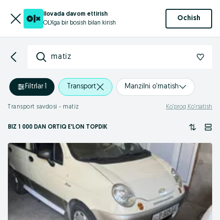
Ilovada davom ettirish
Ochish
OLXga bir bosish bilan kirish
matiz
Filtrlar
·
1
Transport
Manzilni o'rnatish
Transport savdosi - matiz
Ko‘proq Ko‘rsatish
BIZ 1 000
DAN ORTIQ
E'LON TOPDIK