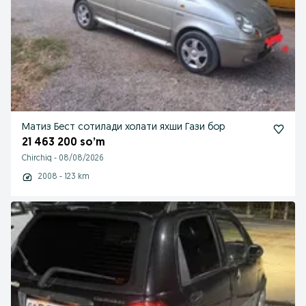
Матиз Бест сотилади холати яхши Гази бор
21 463 200 so’m
Chirchiq
-
08/08/2026
2008 - 123 km