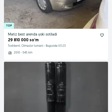
Matiz best arenda yoki sotiladi
29 810 000 so’m
Toshkent, Olmazor tumani
-
Bugunda 03:23
2010 - 545 km