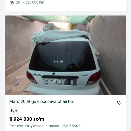
2011 - 320 000 km
Matiz 2009 gazi bor navarotlari bor
F/b
11 924 000 so’m
Toshkent, Shayxontohur tumani
-
03/08/2026