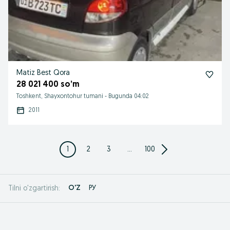
Matiz Best Qora
28 021 400 so’m
Toshkent, Shayxontohur tumani
-
Bugunda 04:02
2011
1
2
3
...
100
O'Z
РУ
Tilni o'zgartirish: