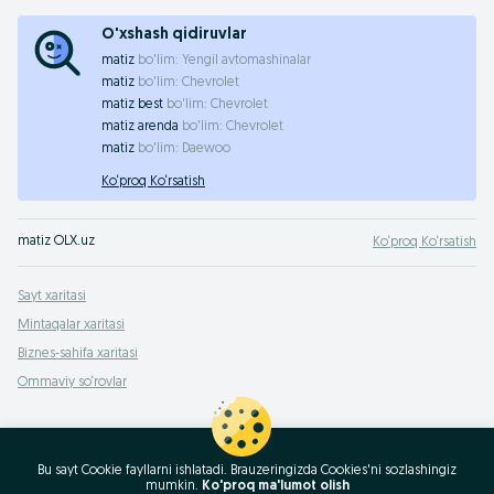
O'xshash qidiruvlar
matiz
bo'lim:
Yengil avtomashinalar
matiz
bo'lim:
Chevrolet
matiz best
bo'lim:
Chevrolet
matiz arenda
bo'lim:
Chevrolet
matiz
bo'lim:
Daewoo
Ko‘proq Ko‘rsatish
matiz OLX.uz
Ko‘proq Ko‘rsatish
Sayt xaritasi
Mintaqalar xaritasi
Biznes-sahifa xaritasi
Ommaviy so‘rovlar
Bu sayt Cookie fayllarni ishlatadi. Brauzeringizda Cookies'ni sozlashingiz
mumkin.
Ko'proq ma'lumot olish