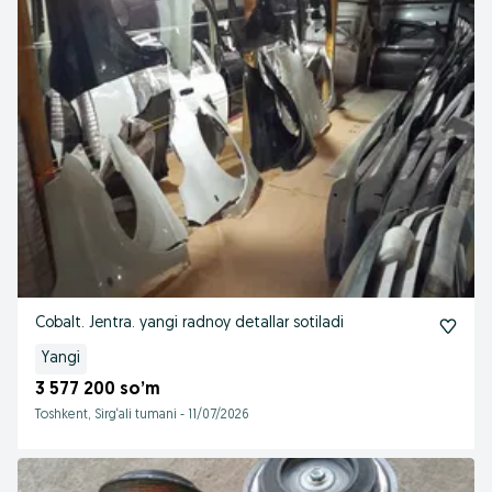
Cobalt. Jentra. yangi radnoy detallar sotiladi
Yangi
3 577 200 so’m
Toshkent, Sirg‘ali tumani
-
11/07/2026