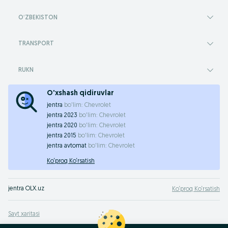
OʻZBEKISTON
TRANSPORT
RUKN
O'xshash qidiruvlar
jentra
bo'lim:
Chevrolet
jentra 2023
bo'lim:
Chevrolet
jentra 2020
bo'lim:
Chevrolet
jentra 2015
bo'lim:
Chevrolet
jentra avtomat
bo'lim:
Chevrolet
Ko‘proq Ko‘rsatish
jentra OLX.uz
Ko‘proq Ko‘rsatish
Sayt xaritasi
Mintaqalar xaritasi