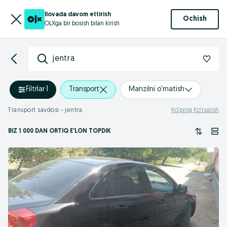
Ilovada davom ettirish
Ochish
OLXga bir bosish bilan kirish
jentra
Filtrlar
·
1
Transport
Manzilni o'rnatish
Transport savdosi - jentra
Ko‘proq Ko‘rsatish
BIZ 1 000
DAN ORTIQ
E'LON TOPDIK