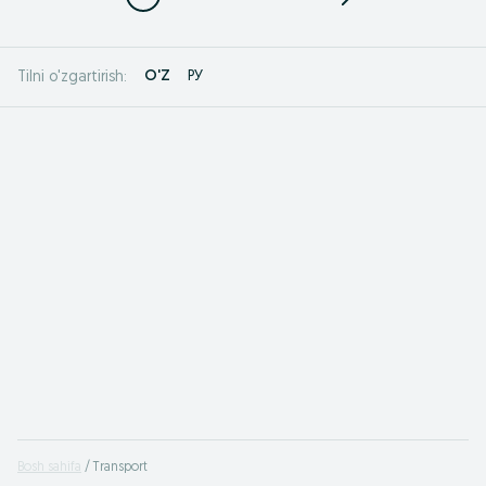
O'Z
РУ
Tilni o'zgartirish:
Bosh sahifa
Transport