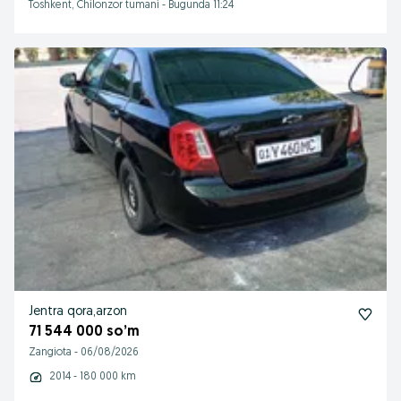
Toshkent, Chilonzor tumani
-
Bugunda 11:24
Jentra qora,arzon
71 544 000 so’m
Zangiota
-
06/08/2026
2014 - 180 000 km