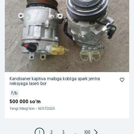
Kandisaner kaptiva maibga kobtga spark jentra
neksyaga laseti bor
F/b
500 000 so’m
Yangi Margʻilon
-
14/07/2026
1
2
3
...
100