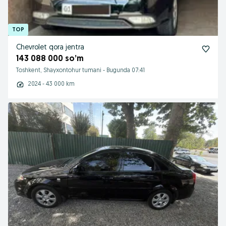
Chevrolet qora jentra
143 088 000 so’m
Toshkent, Shayxontohur tumani
-
Bugunda 07:41
2024 - 43 000 km