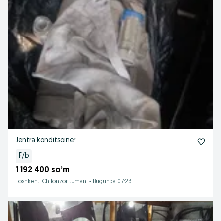
Jentra konditsoiner
F/b
1 192 400 so’m
Toshkent, Chilonzor tumani
-
Bugunda 07:23