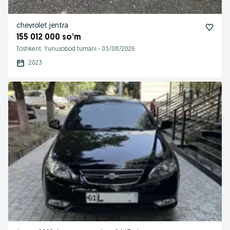
chevrolet jentra
155 012 000 so’m
Toshkent, Yunusobod tumani
-
03/08/2026
2023