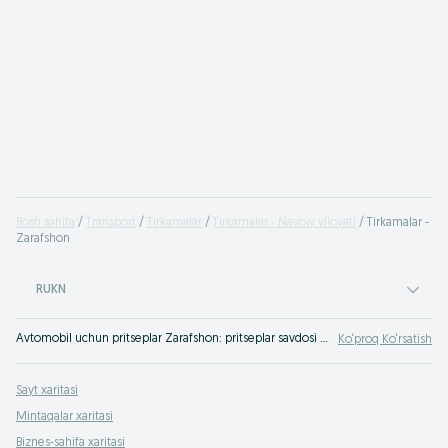
Bosh sahifa
Transport
Tirkamalar
Tirkamalar - Navoiy viloyati
Tirkamalar -
Zarafshon
RUKN
Avtomobil uchun pritseplar Zarafshon: pritseplar savdosi OLX.uz Zarafshon e‘lonlar taxtasi orqali. Foydalanishda bo‘lgan pritseplar eng yaxshi narxlarda OLX.uzda!
Ko‘proq Ko‘rsatish
Sayt xaritasi
Mintaqalar xaritasi
Biznes-sahifa xaritasi