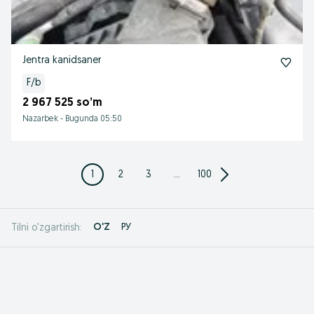
Jentra kanidsaner
F/b
2 967 525 so’m
Nazarbek
-
Bugunda 05:50
1
2
3
...
100
O'Z
РУ
Tilni o'zgartirish: