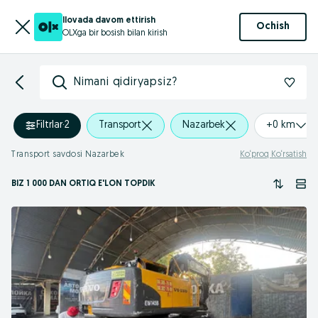
Ilovada davom ettirish
Ochish
OLXga bir bosish bilan kirish
Nimani qidiryapsiz?
Filtrlar
·
2
Transport
Nazarbek
+0 km
Transport savdosi Nazarbek
Ko‘proq Ko‘rsatish
BIZ 1 000
DAN ORTIQ
E'LON TOPDIK