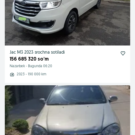
Jac M3 2023 srochna sotiladi
156 685 320 so’m
Nazarbek
-
Bugunda 06:20
2023 - 190 000 km