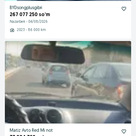
BYDsongplusgibri
267 077 250 so’m
Nazarbek
-
04/08/2026
2023 - 86 000 km
Matiz Avto Red Mi not