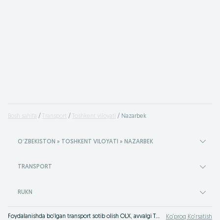
Bosh sahifa
Transport
Toshkent viloyati
Nazarbek
OʻZBEKISTON » TOSHKENT VILOYATI » NAZARBEK
TRANSPORT
RUKN
Foydalanishda bo‘lgan transport sotib olish OLX, avvalgi Torg Nazarbek e‘lonlar taxtasida. Xar qanday turdagi transport htiyot qismlar va transport xizmatlarini sotish yoki ayirboshlash OLX.uzda Nazarbek.
Ko‘proq Ko‘rsatish