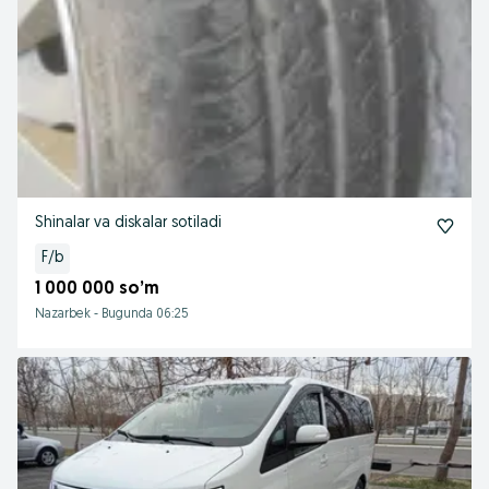
Shinalar va diskalar sotiladi
F/b
1 000 000 so’m
Nazarbek
-
Bugunda 06:25