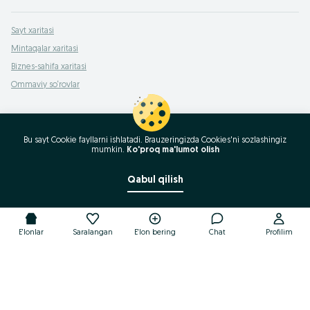
Sayt xaritasi
Mintaqalar xaritasi
Biznes-sahifa xaritasi
Ommaviy so‘rovlar
Bu sayt Cookie fayllarni ishlatadi. Brauzeringizda Cookies'ni sozlashingiz
mumkin.
Ko'proq ma'lumot olish
Qabul qilish
E'lonlar
Saralangan
E'lon bering
Chat
Profilim
E'lonlar
Saralangan
E'lon bering
Chat
Profilim