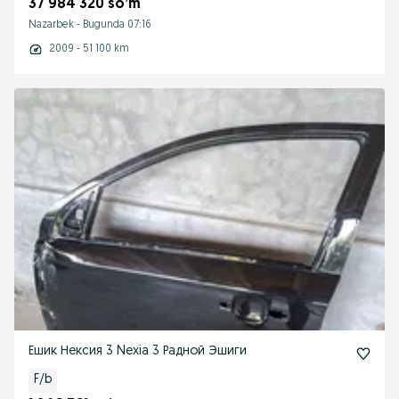
37 984 320 so’m
Nazarbek
-
Bugunda 07:16
2009 - 51 100 km
Ешик Нексия 3 Nexia 3 Радной Эшиги
F/b