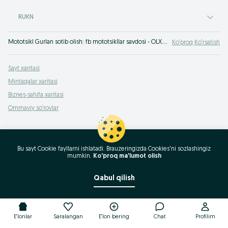
RUKN
Mototsikl Gurlan sotib olish: fb mototsikllar savdosi - OLX.uz Gurlan e‘lonlari. OLX mototsikllarni past narxda foyda bilan sotish yo‘lini biladi!
Ko‘proq Ko‘rsatish
Sayt xaritasi
Mintaqalar xaritasi
Biznes-sahifa xaritasi
Ommaviy so‘rovlar
Bu sayt Cookie fayllarni ishlatadi. Brauzeringizda Cookies'ni sozlashingiz
mumkin.
Ko'proq ma'lumot olish
Qabul qilish
E'lonlar
Saralangan
E'lon bering
Chat
Profilim