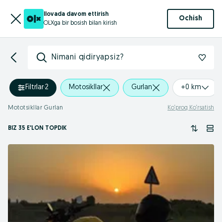
Ilovada davom ettirish
Ochish
OLXga bir bosish bilan kirish
Nimani qidiryapsiz?
Filtrlar
·
2
Motosikllar
Gurlan
+0 km
Mototsikllar Gurlan
Ko‘proq Ko‘rsatish
BIZ 35 E'LON TOPDIK