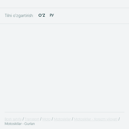
O'Z
РУ
Tilni o'zgartirish:
Bosh sahifa
Transport
Moto
Motosikllar
Motosikllar - Xorazm viloyati
Motosikllar - Gurlan