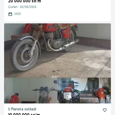
20 000 000 so’m
Gurlan
-
02/08/2026
2025
IJ Planeta sotiladi