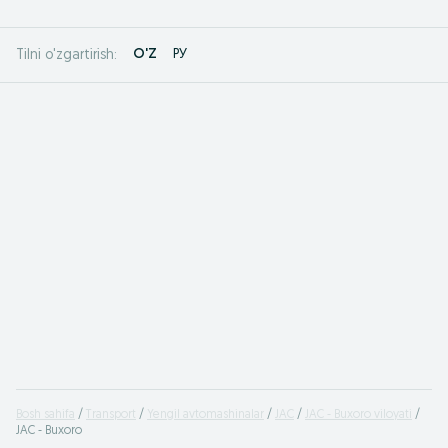
O'Z
РУ
Tilni o'zgartirish:
Bosh sahifa
Transport
Yengil avtomashinalar
JAC
JAC - Buxoro viloyati
JAC - Buxoro