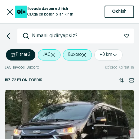
Ilovada davom ettirish
Ochish
OLXga bir bosish bilan kirish
Nimani qidiryapsiz?
Filtrlar
·
2
JAC
Buxoro
+0 km
JAC savdosi Buxoro
Ko‘proq Ko‘rsatish
BIZ 72 E'LON TOPDIK