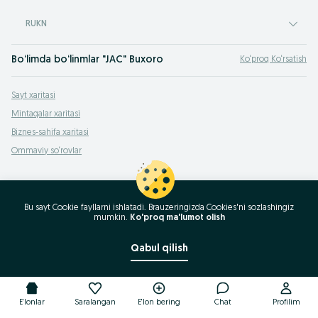
RUKN
Bo‘limda bo‘linmlar "JAC" Buxoro
Ko‘proq Ko‘rsatish
S1
,
S2
,
S3
,
S5
,
S7
,
M3
,
M4
,
M5
,
iEV6E
,
iEV7S
,
iEVA50
,
iEVA60
,
iEVS4
,
Boshqa
Sayt xaritasi
Mintaqalar xaritasi
Biznes-sahifa xaritasi
Ommaviy so‘rovlar
Bu sayt Cookie fayllarni ishlatadi. Brauzeringizda Cookies'ni sozlashingiz
mumkin.
Ko'proq ma'lumot olish
Qabul qilish
E'lonlar
Saralangan
E'lon bering
Chat
Profilim