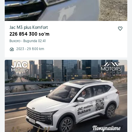
Jac M3 plus Komfort
226 854 300 so’m
Buxoro
-
Bugunda 02:41
2023 - 29 800 km