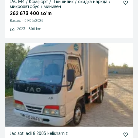
JAC M4 / Комфорт / 11 кишилик / скидка нархда /
микроавтобус / минивен
262 673 400 so’m
Buxoro
-
01/08/2026
2023 - 800 km
Jac sotiladi 8 200$ kelishamiz