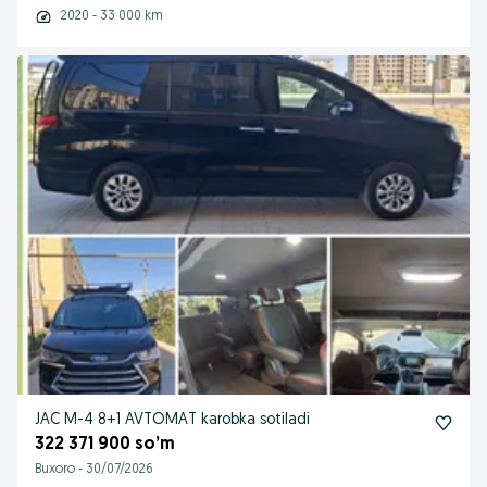
2020 - 33 000 km
JAC M-4 8+1 AVTOMAT karobka sotiladi
322 371 900 so’m
Buxoro
-
30/07/2026