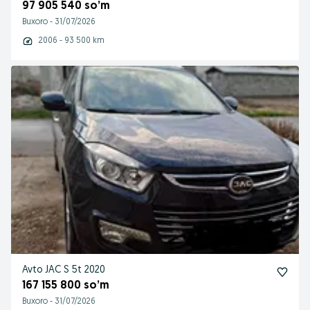
97 905 540 so’m
Buxoro
-
31/07/2026
2006 - 93 500 km
Avto JAC S 5t 2020
167 155 800 so’m
Buxoro
-
31/07/2026