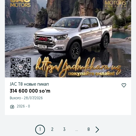
JAC T8 новые пикап
314 600 000 so’m
Buxoro
-
28/07/2026
2026 - 0
1
2
3
...
8