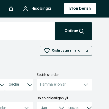
Bildirishnoma
Hisobingiz
E‘lon berish
Qidiruv
Qidiruvga amal qiling
Sotish shartlari
Hamma e'lonlar
Ishlab chiqarilgan yili
nlar