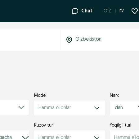
Chat
O'Z
РУ
Model
Narx
Hamma e'lonlar
Kuzov turi
Yoqilg‘i turi
Hamma e'lonlar
Hamma e'lo