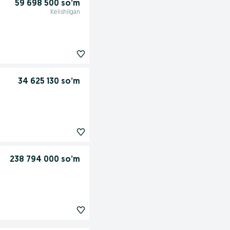
59 698 500 so’m
Kelishilgan
34 625 130 so’m
238 794 000 so’m