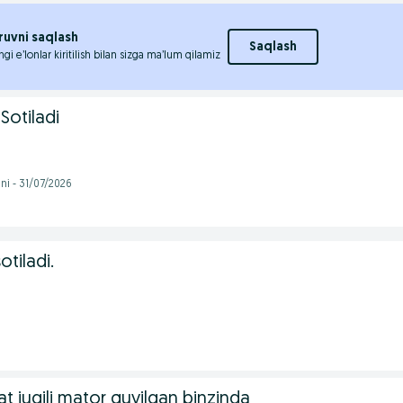
ruvni saqlash
Saqlash
ngi e’lonlar kiritilish bilan sizga ma’lum qilamiz
Sotiladi
i - 31/07/2026
tiladi.
iat jugili mator quyilgan binzinda