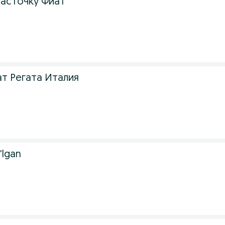
асточку Фиат
т Регата Италия
'lgan