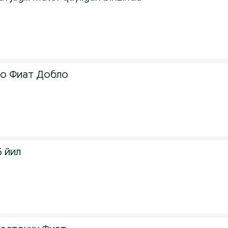
то Фиат Добло
5 йил