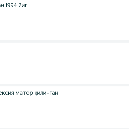
н 1994 йил
4
ексия матор қилинган