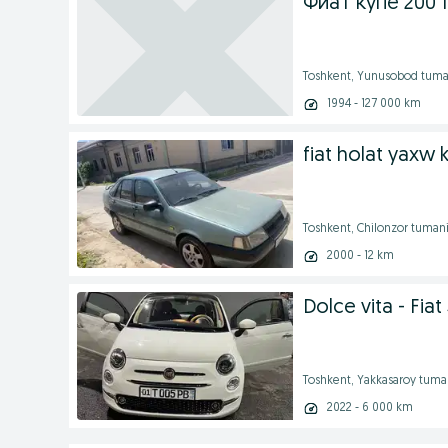
Фиат купе 200 
Toshkent, Yunusobod tuma
1994 - 127 000 km
fiat holat yaxw 
Toshkent, Chilonzor tuman
2000 - 12 km
Dolce vita - Fiat
Toshkent, Yakkasaroy tuma
2022 - 6 000 km