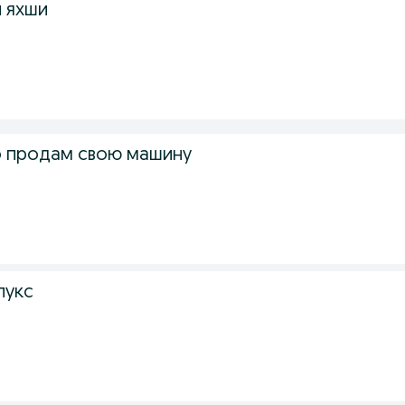
 яхши
о продам свою машину
лукс