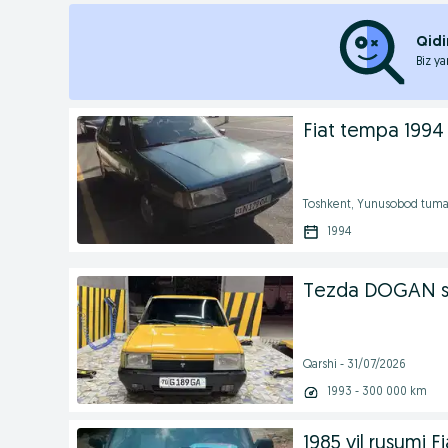
Qidi
Biz ya
Fiat tempa 1994 
Toshkent, Yunusobod tuman
1994
Tezda DOGAN so
Qarshi - 31/07/2026
1993 - 300 000 km
1985 yil rusumi F