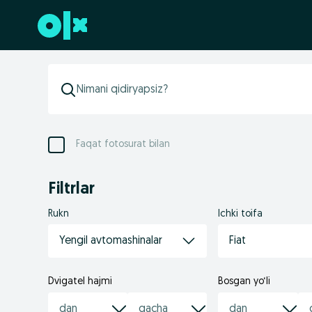
Futerga oʻtish
Faqat fotosurat bilan
Filtrlar
Rukn
Ichki toifa
Yengil avtomashinalar
Fiat
Dvigatel hajmi
Bosgan yo‘li