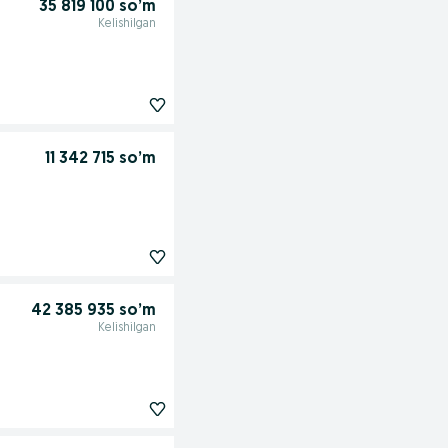
35 819 100 so’m
Kelishilgan
11 342 715 so’m
42 385 935 so’m
Kelishilgan