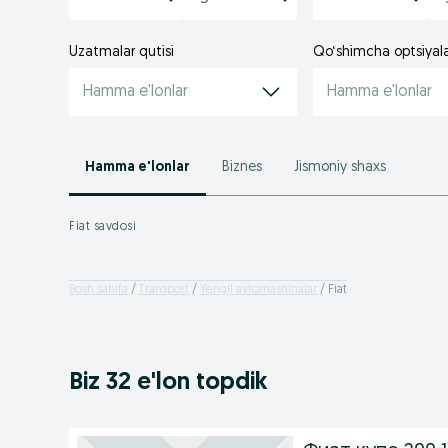
Uzatmalar qutisi
Qo‘shimcha optsiyal
Hamma e'lonlar
Hamma e'lonlar
Hamma e'lonlar
Biznes
Jismoniy shaxs
Fiat savdosi
Bosh sahifa
Transport
Yengil avtomashinalar
Fiat
Biz 32 e'lon topdik