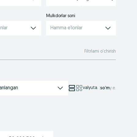
Mulkdorlar soni
nlar
Hamma e'lonlar
Filtrlarni o’chirish
anlangan
valyuta.
:
so’m
у.е.