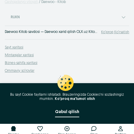
Qashqadaryo viloyati
Daewoo - Kitob
RUKN
Daewoo Kitob savdosi — Daewoo xarid qilish OLX.uz Kitob e‘lon taxtasida. Foydalanishda bo‘lgan Daewoo avtomobillari eng yaxshi narxlarda!
Ko‘proq Ko‘rsatish
Sayt xaritasi
Mintaqalar xaritasi
Biznes-sahifa xaritasi
Ommaviy so‘rovlar
Bu sayt Cookie fayllarni ishlatadi. Brauzeringizda Cookies'ni sozlashingiz
mumkin.
Ko'proq ma'lumot olish
Qabul qilish