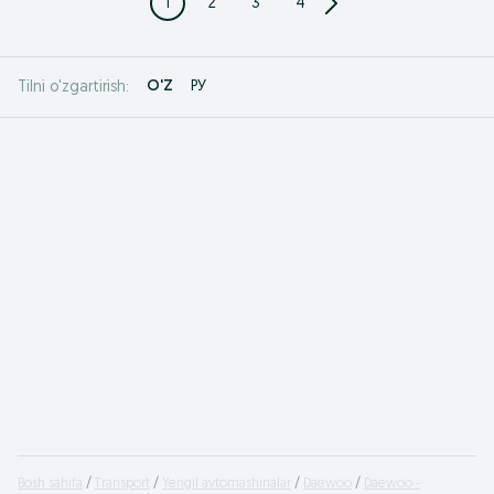
1
2
3
4
O'Z
РУ
Tilni o'zgartirish:
Bosh sahifa
Transport
Yengil avtomashinalar
Daewoo
Daewoo -