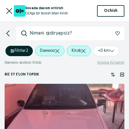
Ilovada davom ettirish
Ochish
OLXga bir bosish bilan kirish
Nimani qidiryapsiz?
Filtrlar
·
2
Daewoo
Kitob
+0 km
Daewoo savdosi Kitob
Ko‘proq Ko‘rsatish
BIZ 37 E'LON TOPDIK