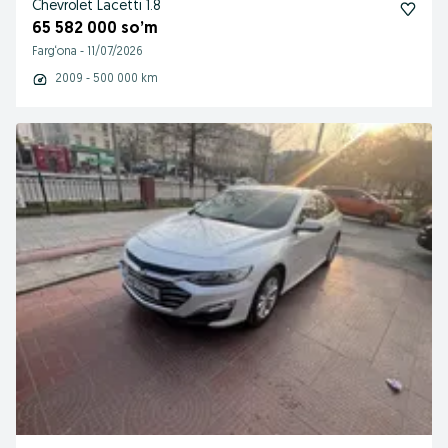
Chevrolet Laсetti 1.8
65 582 000 so’m
Farg‘ona
-
11/07/2026
2009 - 500 000 km