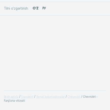
O'Z
РУ
Tilni o'zgartirish:
Bosh sahifa
Transport
Yengil avtomashinalar
Chevrolet
Chevrolet -
Farg‘ona viloyati