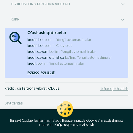
OʻZBEKISTON » FARG‘ONA VILOYATI
RUKN
O'xshash qidiruvlar
krediti bor
bo'lim:
Yengil avtomashinalar
krediti bor
bo'lim:
Chevrolet
kredit davom
bo'lim:
Yengil avtomashinalar
kredit davom ettirishga
bo'lim:
Yengil avtomashinalar
kredit
bo'lim:
Yengil avtomashinalar
Ko‘proq Ko‘rsatish
kredit …da Farg‘ona viloyati OLX.uz
Ko‘proq Ko‘rsatish
Sayt xaritasi
Mintaqalar xaritasi
Biznes-sahifa xaritasi
Bu sayt Cookie fayllarni ishlatadi. Brauzeringizda Cookies'ni sozlashingiz
mumkin.
Ko'proq ma'lumot olish
Ommaviy so‘rovlar