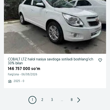
COBALT LTZ halol nasiya savdoga sotiladi boshlang'ich
30% bilan
146 757 000 so’m
Farg‘ona
-
06/08/2026
2025 - 0
1
2
3
...
8