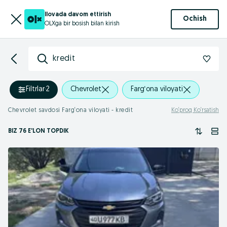
Ilovada davom ettirish
Ochish
OLXga bir bosish bilan kirish
kredit
Filtrlar
·
2
Chevrolet
Farg‘ona viloyati
Chevrolet savdosi Farg‘ona viloyati - kredit
Ko‘proq Ko‘rsatish
BIZ 76 E'LON TOPDIK