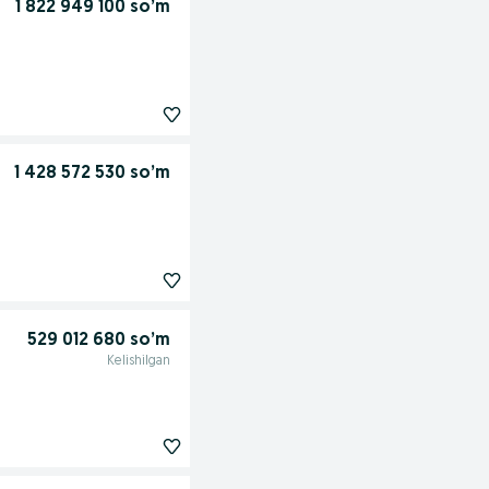
1 822 949 100 so’m
1 428 572 530 so’m
529 012 680 so’m
Kelishilgan