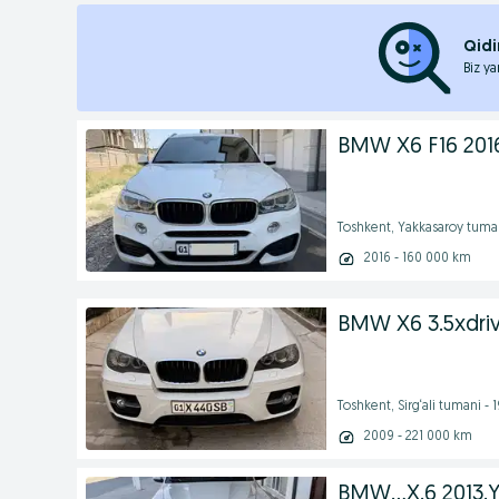
Qidi
Biz ya
BMW X6 F16 201
Toshkent, Yakkasaroy tuma
2016 - 160 000 km
BMW X6 3.5xdri
Toshkent, Sirg‘ali tumani -
2009 - 221 000 km
BMW...X.6 2013.Y