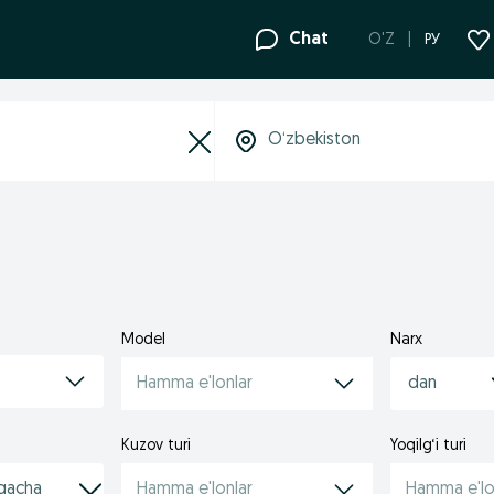
Chat
O'Z
РУ
Model
Narx
Hamma e'lonlar
Kuzov turi
Yoqilg‘i turi
Hamma e'lonlar
Hamma e'lo