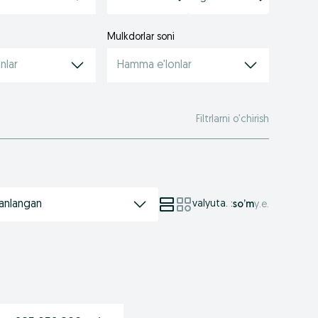
Mulkdorlar soni
nlar
Hamma e'lonlar
Filtrlarni o’chirish
anlangan
valyuta.
:
so’m
у.е.