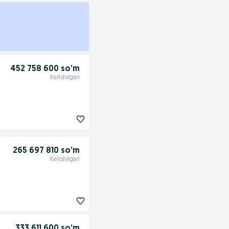
452 758 600 so’m
Kelishilgan
265 697 810 so’m
Kelishilgan
333 611 600 so’m