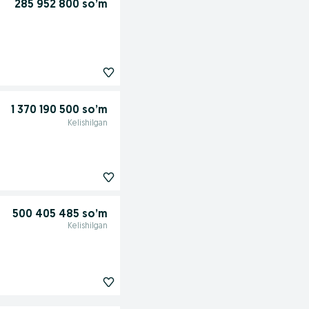
285 952 800 so’m
1 370 190 500 so’m
Kelishilgan
500 405 485 so’m
Kelishilgan