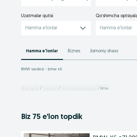
Uzatmalar qutisi
Qo‘shimcha optsiyal
Hamma e'lonlar
Hamma e'lonlar
Hamma e'lonlar
Biznes
Jismoniy shaxs
BMW savdosi - bmw x6
Bosh sahifa
Transport
Yengil avtomashinalar
Bmw
Biz 75 e'lon topdik