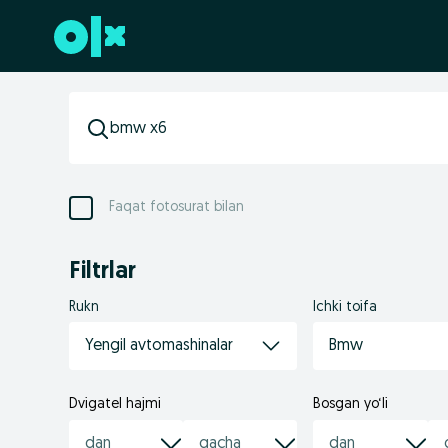
Futerga oʻtish
Faqat fotosurat bilan
Filtrlar
Rukn
Ichki toifa
Yengil avtomashinalar
Bmw
Dvigatel hajmi
Bosgan yo‘li