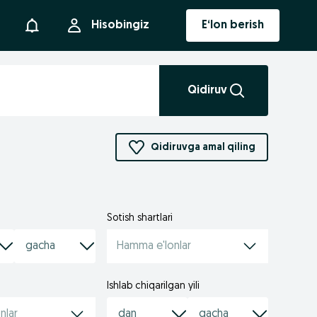
Bildirishnoma
Hisobingiz
E‘lon berish
Qidiruv
Qidiruvga amal qiling
Sotish shartlari
Hamma e'lonlar
Ishlab chiqarilgan yili
nlar