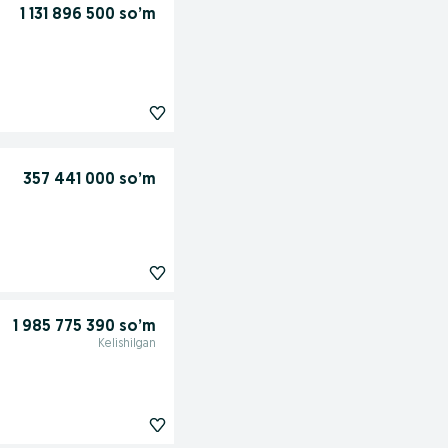
1 131 896 500 so’m
357 441 000 so’m
1 985 775 390 so’m
Kelishilgan