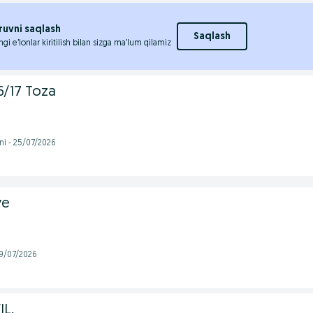
ruvni saqlash
Saqlash
ngi e’lonlar kiritilish bilan sizga ma’lum qilamiz
6/17 Toza
ni - 25/07/2026
ve
 19/07/2026
IL.