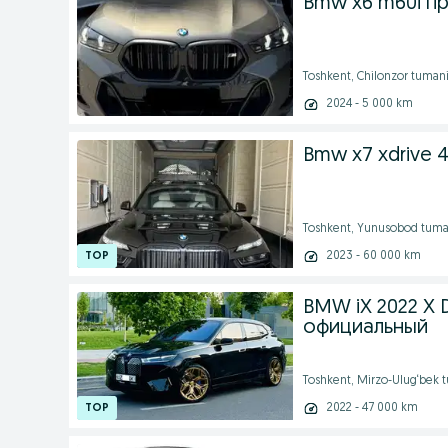
Bmw x6 m60i п
Toshkent, Chilonzor tuman
2024 - 5 000 km
Bmw x7 xdrive 4
Toshkent, Yunusobod tuma
2023 - 60 000 km
BMW iX 2022 X 
официальный
Toshkent, Mirzo-Ulug‘bek 
2022 - 47 000 km