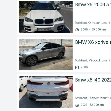
Bmw x6. 2008 3 
Toshkent, Olmazor tumani
2008 - 169 000 km
BMW X6 xdrive 
Toshkent, Mirobod tumani 
2008
Bmw x6 i40 202
Toshkent, Shayxontohur tu
2022 - 32 000 km