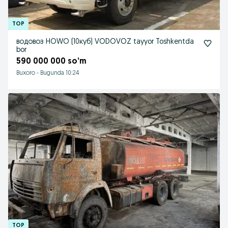
водовоз HOWO (10куб) VODOVOZ tayyor Toshkentda
bor
590 000 000 so’m
Buxoro
-
Bugunda 10:24