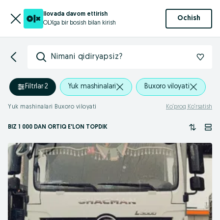
Ilovada davom ettirish
Ochish
OLXga bir bosish bilan kirish
Nimani qidiryapsiz?
Filtrlar
·
2
Yuk mashinalari
Buxoro viloyati
Yuk mashinalari Buxoro viloyati
Ko‘proq Ko‘rsatish
BIZ 1 000
DAN ORTIQ
E'LON TOPDIK