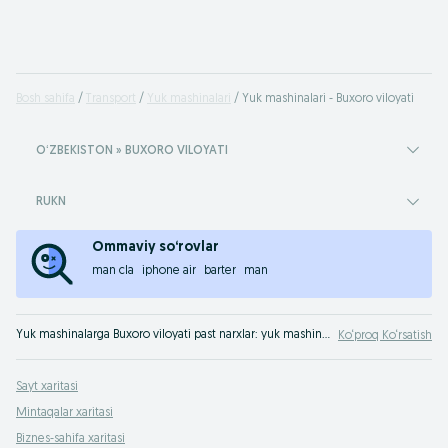
Bosh sahifa
Transport
Yuk mashinalari
Yuk mashinalari - Buxoro viloyati
OʻZBEKISTON » BUXORO VILOYATI
RUKN
Ommaviy so‘rovlar
man cla
iphone air
barter
man
Yuk mashinalarga Buxoro viloyati past narxlar: yuk mashinalar savdosi OLX.uz Buxoro viloyati e‘lonlari orqali. Yuk mashinasini eng yaxshi narxlarda va vositachilarsiz OLXda sotib olish!
Ko‘proq Ko‘rsatish
Sayt xaritasi
Mintaqalar xaritasi
Biznes-sahifa xaritasi