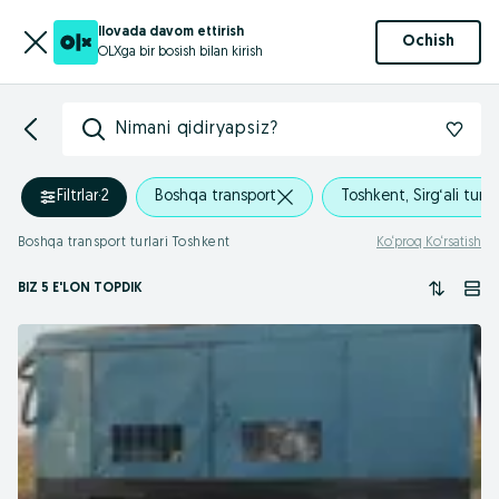
Ilovada davom ettirish
Ochish
OLXga bir bosish bilan kirish
Nimani qidiryapsiz?
Filtrlar
·
2
Boshqa transport
Toshkent, Sirg‘ali tum
Boshqa transport turlari Toshkent
Ko‘proq Ko‘rsatish
BIZ 5 E'LON TOPDIK