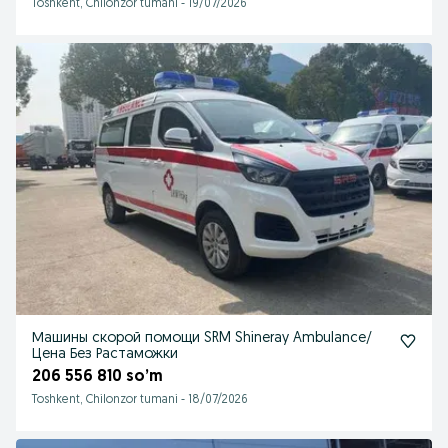
Toshkent, Chilonzor tumani
-
19/07/2026
Машины скорой помощи SRM Shineray Ambulance/
Цена Без Растаможки
206 556 810 so’m
Toshkent, Chilonzor tumani
-
18/07/2026