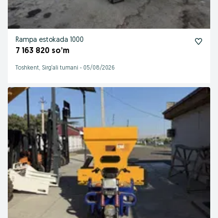
Rampa estokada 1000
7 163 820 so’m
Toshkent, Sirg‘ali tumani
-
05/08/2026