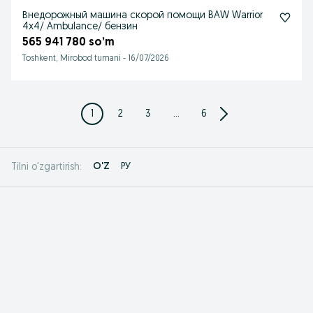
Внедорожный машина скорой помощи BAW Warrior
4x4/ Ambulance/ бензин
565 941 780 so’m
Toshkent, Mirobod tumani
-
16/07/2026
1
2
3
...
6
O'Z
РУ
Tilni o'zgartirish: