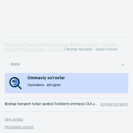
Bosh sahifa
Transport
Boshqa transport
Boshqa transport - Toshkent
viloyati
Boshqa transport - Toshkent
Boshqa transport - Sirg‘ali tumani
RUKN
Ommaviy so‘rovlar
грузовики
автодом
Boshqa transport turlari savdosi Toshkent ommaviy OLX.uz Toshkent e‘lonlar taxtasida. Boshqa turdagi transport sotilishi bo‘yicha eng yaxshi takliflar OLX.uz da!
Ko‘proq Ko‘rsatish
Sayt xaritasi
Mintaqalar xaritasi