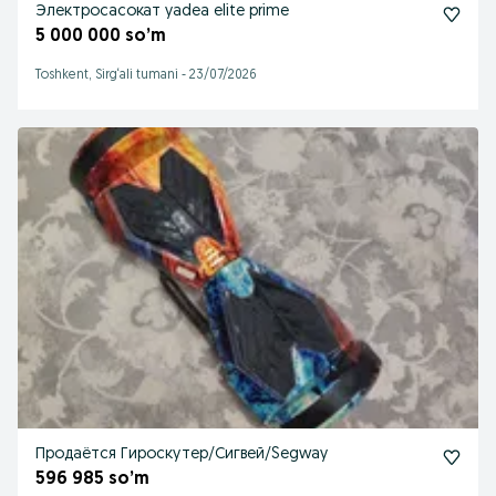
Электросасокат yadea elite prime
5 000 000 so’m
Toshkent, Sirg‘ali tumani
-
23/07/2026
Продаётся Гироскутер/Сигвей/Segway
596 985 so’m