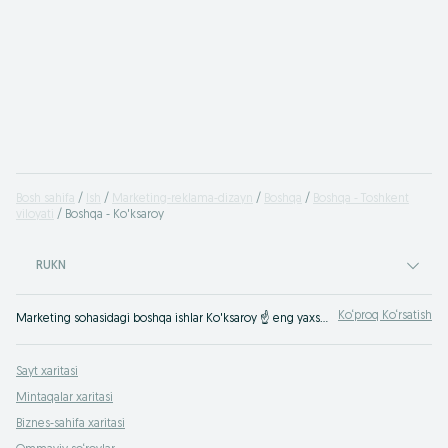
Bosh sahifa
Ish
Marketing-reklama-dizayn
Boshqa
Boshqa - Toshkent
viloyati
Boshqa - Ko'ksaroy
RUKN
Ko‘proq Ko‘rsatish
Marketing sohasidagi boshqa ishlar Ko'ksaroy ☝ eng yaxshi reklama va dizayn ish o'rinlari ⮞⮞ OLX.uz
Sayt xaritasi
Mintaqalar xaritasi
Biznes-sahifa xaritasi