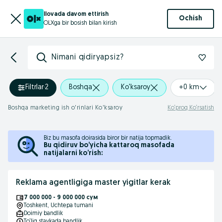
Ilovada davom ettirish
Ochish
OLXga bir bosish bilan kirish
Nimani qidiryapsiz?
Filtrlar
·
2
Boshqa
Ko'ksaroy
+0 km
Boshqa marketing ish o'rinlari Ko'ksaroy
Ko‘proq Ko‘rsatish
Biz bu masofa doirasida biror bir natija topmadik.
Bu qidiruv bo’yicha kattaroq masofada
natijalarni ko’rish:
Reklama agentligiga master yigitlar kerak
7 000 000 - 9 000 000 сум
Toshkent
, Uchtepa tumani
Doimiy bandlik
To‘liq stavkada bandlik