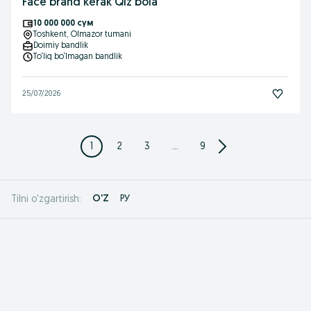
Face brand kerak Qiz bola
10 000 000 сум
Toshkent
, Olmazor tumani
Doimiy bandlik
To‘liq bo‘lmagan bandlik
25/07/2026
1
2
3
...
9
O'Z
РУ
Tilni o'zgartirish: