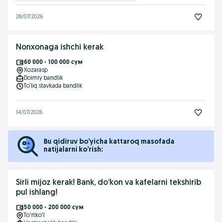
28/07/2026
Nonxonaga ishchi kerak
60 000 - 100 000 сум
Xozarasp
Doimiy bandlik
To‘liq stavkada bandlik
14/07/2026
Bu qidiruv bo’yicha kattaroq masofada
natijalarni ko’rish:
Sirli mijoz kerak! Bank, do‘kon va kafelarni tekshirib
pul ishlang!
50 000 - 200 000 сум
To'rtko'l