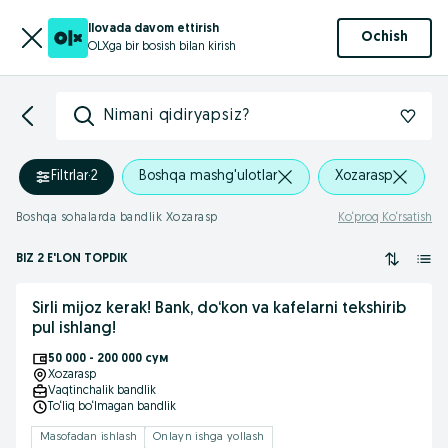
Ilovada davom ettirish
Ochish
OLXga bir bosish bilan kirish
Nimani qidiryapsiz?
Filtrlar
·
2
Boshqa mashg'ulotlar
Xozarasp
Boshqa sohalarda bandlik Xozarasp
Ko‘proq Ko‘rsatish
BIZ 2 E'LON TOPDIK
Sirli mijoz kerak! Bank, do‘kon va kafelarni tekshirib
pul ishlang!
50 000 - 200 000 сум
Xozarasp
Vaqtinchalik bandlik
To‘liq bo‘lmagan bandlik
Masofadan ishlash
Onlayn ishga yollash