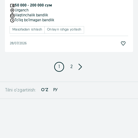
50 000 - 200 000 сум
Urganch
Vaqtinchalik bandlik
To‘liq bo‘lmagan bandlik
Masofadan ishlash
Onlayn ishga yollash
28/07/2026
1
2
O'Z
РУ
Tilni o'zgartirish: