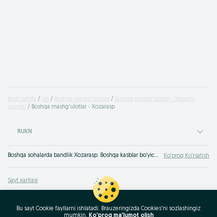
Bosh sahifa
Ish
Boshqa mashg'ulotlar
Boshqa mashg'ulotlar - Xorazm
viloyati
Boshqa mashg'ulotlar - Xozarasp
RUKN
Boshqa sohalarda bandlik Xozarasp. Boshqa kasblar bo‘yicha vakansiyani qidirish. Bizda har kim o‘ziga mos ish topa oladi - vakansiyalar va rezyumelar OLX O‘zbekiston katta bazasi!
Ko‘proq Ko‘rsatish
Sayt xaritasi
Mintaqalar xaritasi
Biznes-sahifa xaritasi
Bu sayt Cookie fayllarni ishlatadi. Brauzeringizda Cookies'ni sozlashingiz
mumkin.
Ko'proq ma'lumot olish