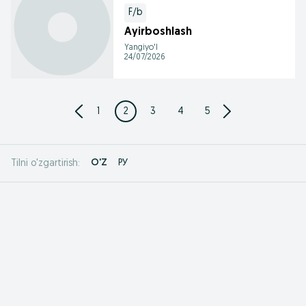
F/b
Ayirboshlash
Yangiyo'l
24/07/2026
1
2
3
4
5
O'Z
РУ
Tilni o'zgartirish: