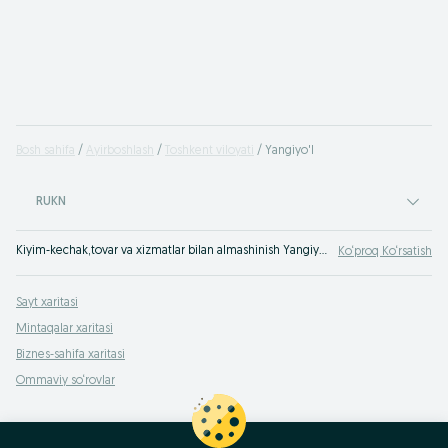
Bosh sahifa
Ayirboshlash
Toshkent viloyati
Yangiyo'l
RUKN
Kiyim-kechak,tovar va xizmatlar bilan almashinish Yangiyo'l - OLX Yangiyo'l bepul e‘lonlar sayti. Hamma OLXda buyumlar bilan almashinadi!
Ko‘proq Ko‘rsatish
Sayt xaritasi
Mintaqalar xaritasi
Biznes-sahifa xaritasi
Ommaviy so‘rovlar