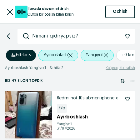
Ilovada davom ettirish
Ochish
OLXga bir bosish bilan kirish
Nimani qidiryapsiz?
Filtrlar
·
3
Ayirboshlash
Yangiyo'l
+0 km
Ayirboshlash Yangiyo'l - Sahifa 2
Ko‘proq Ko‘rsatish
BIZ 47 E'LON TOPDIK
Redmi not 10s abmen iphone x
F/b
Ayirboshlash
Yangiyo'l
31/07/2026