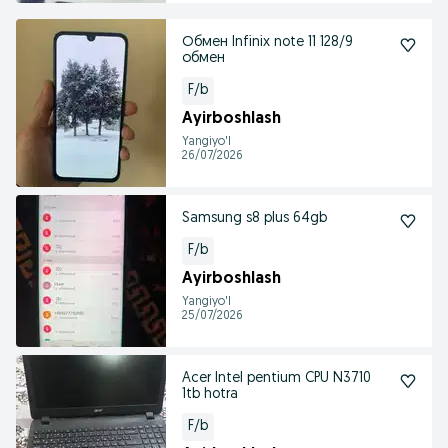
Обмен Infinix note 11 128/9
обмен
F/b
Ayirboshlash
Yangiyo'l
26/07/2026
Samsung s8 plus 64gb
F/b
Ayirboshlash
Yangiyo'l
25/07/2026
Acer Intel pentium CPU N3710
1tb hotra
F/b