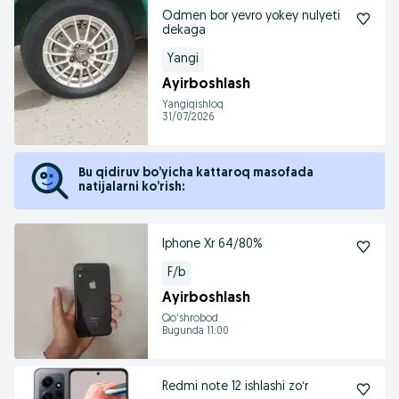
Odmen bor yevro yokey nulyeti
dekaga
Yangi
Ayirboshlash
Yangiqishloq
31/07/2026
Bu qidiruv bo’yicha kattaroq masofada
natijalarni ko’rish:
Iphone Xr 64/80%
F/b
Ayirboshlash
Qoʻshrobod
Bugunda 11:00
Redmi note 12 ishlashi zoʻr