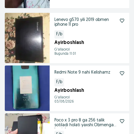
Lenevo g570 yili 2019 obmen
iphone 11 pro
F/b
Ayirboshlash
G'allaorol
Bugunda 11:01
Redmi Note 9 nahi Kelishamz
F/b
Ayirboshlash
G'allaorol
03/08/2026
Poco x 3 pro 8 ga 256 talik
sotiladi holati yaxshi.Obmenga
bor iphonga