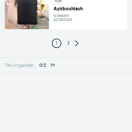
F/b
Ayirboshlash
G'allaorol
02/08/2026
1
2
O'Z
РУ
Tilni o'zgartirish: