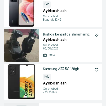
F/b
Ayirboshlash
Qoʻshrobod
Bugunda 10:48
Boshqa benzinliga almashamiz
Ayirboshlash
Qoʻshrobod
06/08/2026
2023
Samsung A33 5G 128gb
F/b
Ayirboshlash
Qoʻshrobod
27/07/2026