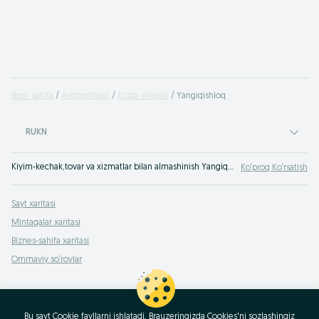
Bosh sahifa
Ayirboshlash
Jizzax viloyati
Yangiqishloq
RUKN
Kiyim-kechak,tovar va xizmatlar bilan almashinish Yangiqishloq - OLX Yangiqishloq bepul e‘lonlar sayti. Hamma OLXda buyumlar bilan almashinadi!
Ko‘proq Ko‘rsatish
Sayt xaritasi
Mintaqalar xaritasi
Biznes-sahifa xaritasi
Ommaviy so‘rovlar
Bu sayt Cookie fayllarni ishlatadi. Brauzeringizda Cookies'ni sozlashingiz