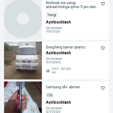
Notbook bor yangi
alshashtirishga iphon 11 pro dan
balandiga almashami
Yangi
Ayirboshlash
Qoʻshrobod
17/07/2026
Dongfeng barter qilamiz
Ayirboshlash
Qoʻshrobod
15/07/2026
2007 - 80 000
km
Samsung s8+ abmen
F/b
Ayirboshlash
Qoʻshrobod
12/07/2026