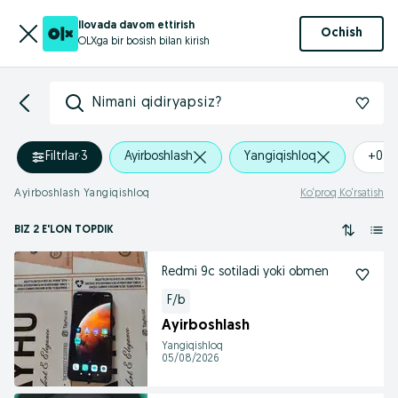
Ilovada davom ettirish
Ochish
OLXga bir bosish bilan kirish
Nimani qidiryapsiz?
Filtrlar
·
3
Ayirboshlash
Yangiqishloq
+0 k
Ayirboshlash Yangiqishloq
Ko‘proq Ko‘rsatish
BIZ 2 E'LON TOPDIK
Redmi 9c sotiladi yoki obmen
F/b
Ayirboshlash
Yangiqishloq
05/08/2026