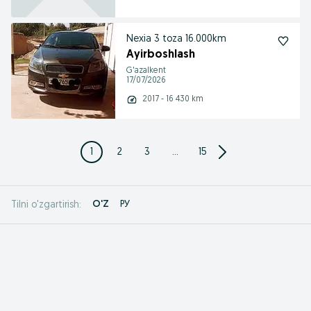
Nexia 3 toza 16.000km
Ayirboshlash
G'azalkent
17/07/2026
2017 - 16 430 km
1
2
3
...
15
O'Z
РУ
Tilni o'zgartirish: