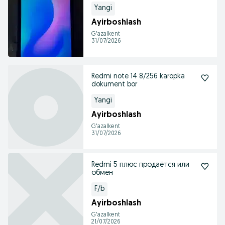
Yangi
Ayirboshlash
G'azalkent
31/07/2026
Redmi note 14 8/256 karopka
dokument bor
Yangi
Ayirboshlash
G'azalkent
31/07/2026
Redmi 5 плюс продаётся или
обмен
F/b
Ayirboshlash
G'azalkent
21/07/2026