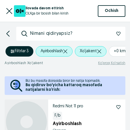
Ilovada davom ettirish
Ochish
OLXga bir bosish bilan kirish
Nimani qidiryapsiz?
Filtrlar
·
3
Ayirboshlash
Xo'jakent
+0 km
Ayirboshlash Xo'jakent
Ko‘proq Ko‘rsatish
Biz bu masofa doirasida biror bir natija topmadik.
Bu qidiruv bo’yicha kattaroq masofada
natijalarni ko’rish:
Redmi Not 11 pro
F/b
Ayirboshlash