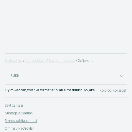
Bosh sahifa
Ayirboshlash
Toshkent viloyati
Xo'jakent
RUKN
Kiyim-kechak,tovar va xizmatlar bilan almashinish Xo'jakent - OLX Xo'jakent bepul e‘lonlar sayti. Hamma OLXda buyumlar bilan almashinadi!
Ko‘proq Ko‘rsatish
Sayt xaritasi
Mintaqalar xaritasi
Biznes-sahifa xaritasi
Ommaviy so‘rovlar