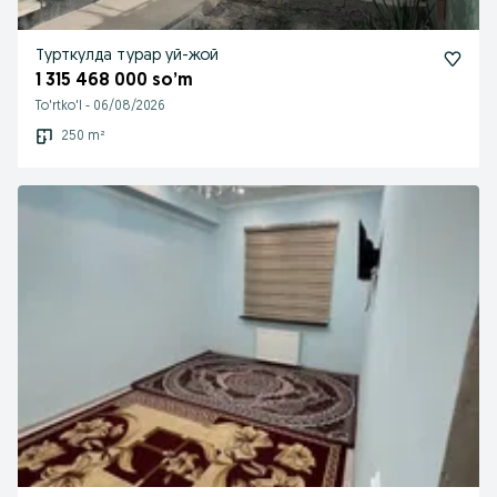
Турткулда турар уй-жой
1 315 468 000 so’m
To'rtko'l
-
06/08/2026
250 m²