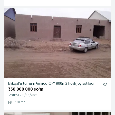
Ellikqal'a tumani Amirod OFY 800m2 hovli joy sotiladi
350 000 000 so’m
To'rtko'l
-
01/08/2026
800 m²