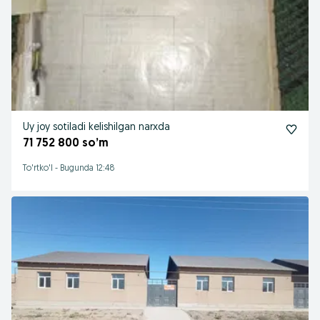
Uy joy sotiladi kelishilgan narxda
71 752 800 so’m
To'rtko'l
-
Bugunda 12:48