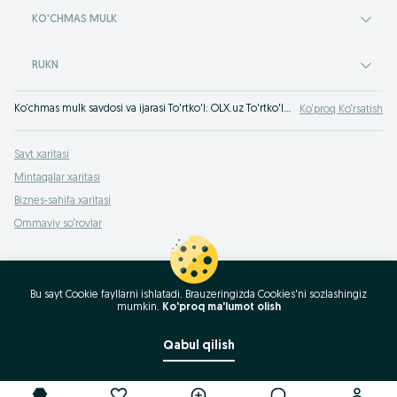
KO'CHMAS MULK
RUKN
Ko‘chmas mulk savdosi va ijarasi To'rtko'l: OLX.uz To'rtko'l e‘lonlar taxtasida ko‘chmas mulkni foydali sotish yoki sotib olish mumkin! OLX.uz uy-joy sotib olish haqida hamma narsani biladi!
Ko‘proq Ko‘rsatish
Sayt xaritasi
Mintaqalar xaritasi
Biznes-sahifa xaritasi
Ommaviy so‘rovlar
Bu sayt Cookie fayllarni ishlatadi. Brauzeringizda Cookies'ni sozlashingiz
mumkin.
Ko'proq ma'lumot olish
Qabul qilish