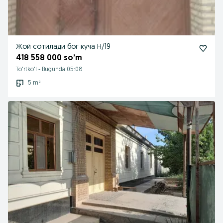
Жой сотилади бог куча Н/19
418 558 000 so’m
To'rtko'l
-
Bugunda 05:08
5 m²