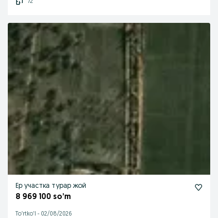
72
Ер участка турар жой
8 969 100 so’m
To'rtko'l
-
02/08/2026