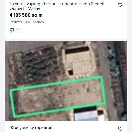
2 xonali kv ijaraga beriladi student qizlarga Sergeli,
Quruvchi Massiv
4 185 580 so’m
To'rtko'l
-
06/08/2026
60
Жой урни кутарилган