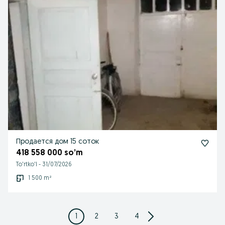
Продается дом 15 соток
418 558 000 so’m
To'rtko'l
-
31/07/2026
1 500 m²
1
2
3
4