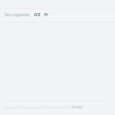
O'Z
РУ
Tilni o'zgartirish:
Bosh sahifa
Ko'chmas mulk
Qoraqalpog‘iston
To'rtko'l