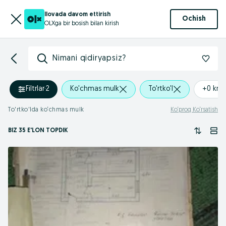
Ilovada davom ettirish
Ochish
OLXga bir bosish bilan kirish
Nimani qidiryapsiz?
Filtrlar
·
2
Ko'chmas mulk
To'rtko'l
+0 km
To'rtko'lda ko‘chmas mulk
Ko‘proq Ko‘rsatish
BIZ 35 E'LON TOPDIK